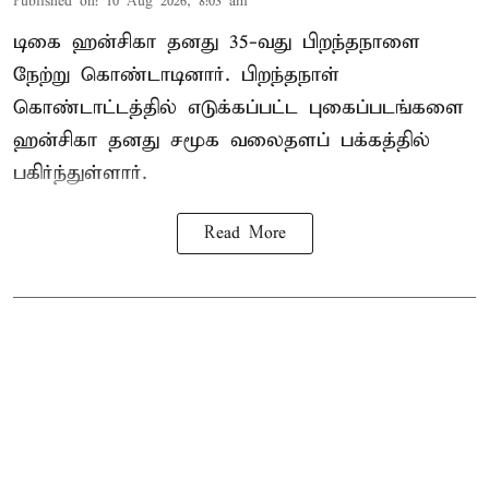
Published on
:
10 Aug 2026, 8:03 am
டிகை ஹன்சிகா தனது 35-வது பிறந்தநாளை
நேற்று கொண்டாடினார். பிறந்தநாள்
கொண்டாட்டத்தில் எடுக்கப்பட்ட புகைப்படங்களை
ஹன்சிகா தனது சமூக வலைதளப் பக்கத்தில்
பகிர்ந்துள்ளார்.
Read More