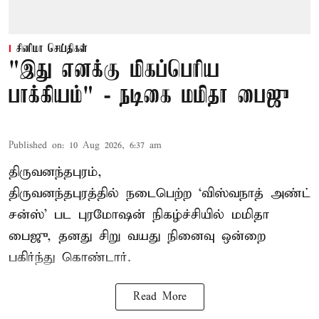
சினிமா செய்திகள்
"இது எனக்கு மிகப்பெரிய
பாக்கியம்" - நடிகை மமிதா பைஜு
Published on
:
10 Aug 2026, 6:37 am
திருவனந்தபுரம்,
திருவனந்தபுரத்தில் நடைபெற்ற ‘விஸ்வநாத் அண்ட்
சன்ஸ்’ பட புரமோஷன் நிகழ்ச்சியில் மமிதா
பைஜு, தனது சிறு வயது நினைவு ஒன்றை
பகிர்ந்து கொண்டார்.
Read More