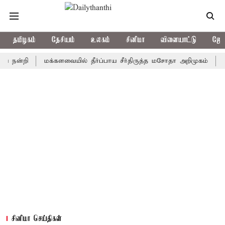
தமிழகம்
தேசியம்
உலகம்
சினிமா
விளையாட்டு
ஜோத
றி
மக்களவையில் தீர்ப்பாய சீர்திருத்த மசோதா அறிமுகம்
ஒரு தே
சினிமா செய்திகள்