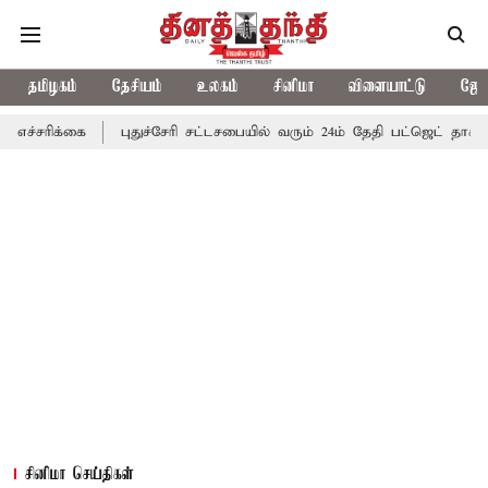
தமிழகம்
தேசியம்
உலகம்
சினிமா
விளையாட்டு
ஜோத
புதுச்சேரி சட்டசபையில் வரும் 24ம் தேதி பட்ஜெட் தாக்கல் செய்கிறா
சினிமா செய்திகள்