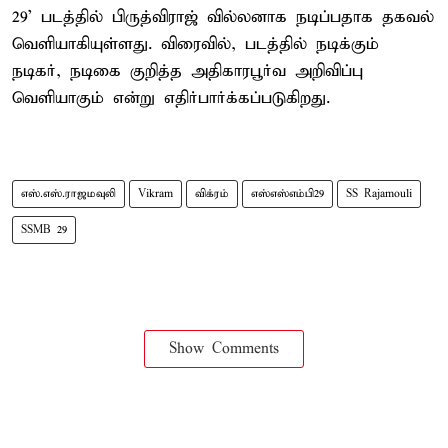
29' படத்தில் பிருத்விராஜ் வில்லனாக நடிப்பதாக தகவல்
வெளியாகியுள்ளது. விரைவில், படத்தில் நடிக்கும்
நடிகர், நடிகை குறித்த அதிகாரபூர்வ அறிவிப்பு
வெளியாகும் என்று எதிர்பார்க்கப்படுகிறது.
எஸ்.எஸ்.ராஜமவுலி
Vikram
விக்ரம்
எஸ்எஸ்எம்பி29
SS Rajamouli
SSMB 29
Show Comments