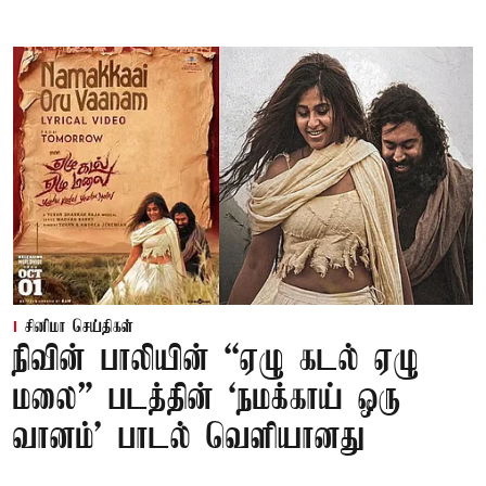
சினிமா செய்திகள்
நிவின் பாலியின் “ஏழு கடல் ஏழு
மலை” படத்தின் ‘நமக்காய் ஒரு
வானம்’ பாடல் வெளியானது