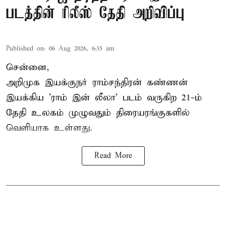
படத்தின் ரிலீஸ் தேதி அறிவிப்பு
Published on
:
06 Aug 2026, 6:35 am
சென்னை,
அறிமுக இயக்குநர் ராம்சந்திரன் கண்ணன்
இயக்கிய 'ராம் இன் லீலா' படம் வருகிற 21-ம்
தேதி உலகம் முழுவதும் திரையரங்குகளில்
வெளியாக உள்ளது.
Read More