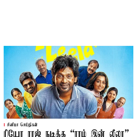
சினிமா செய்திகள்
ரியோ ராஜ் நடித்த “ராம் இன் லீலா”