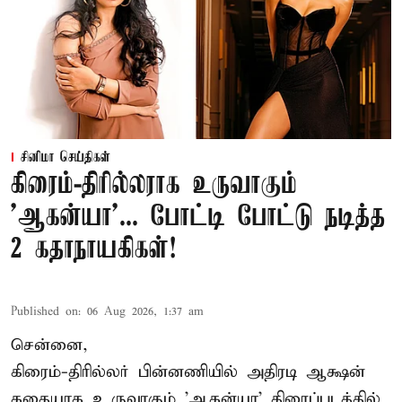
சினிமா செய்திகள்
கிரைம்-திரில்லராக உருவாகும்
'ஆகன்யா'... போட்டி போட்டு நடித்த
2 கதாநாயகிகள்!
Published on
:
06 Aug 2026, 1:37 am
சென்னை,
கிரைம்-திரில்லர் பின்னணியில் அதிரடி ஆக்ஷன்
கதையாக உருவாகும் 'ஆகன்யா' திரைப்படத்தில்