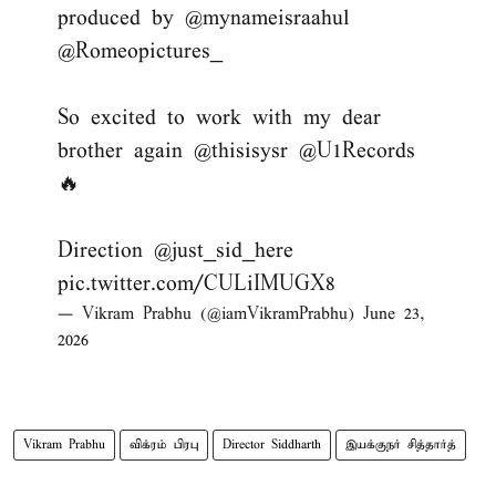
produced by
@mynameisraahul
@Romeopictures_
So excited to work with my dear
brother again
@thisisysr
@U1Records
🔥
Direction
@just_sid_here
pic.twitter.com/CULiIMUGX8
— Vikram Prabhu (@iamVikramPrabhu)
June 23,
2026
Vikram Prabhu
விக்ரம் பிரபு
Director Siddharth
இயக்குநர் சித்தார்த்