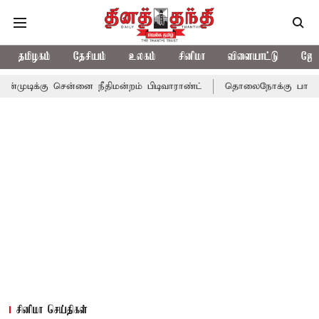
தமிழகம்
தேசியம்
உலகம்
சினிமா
விளையாட்டு
ஜோத
ென்னை நீதிமன்றம் பிடிவாராண்ட்
தொலைநோக்கு பார்வையுடன் கூடிய 
சினிமா செய்திகள்