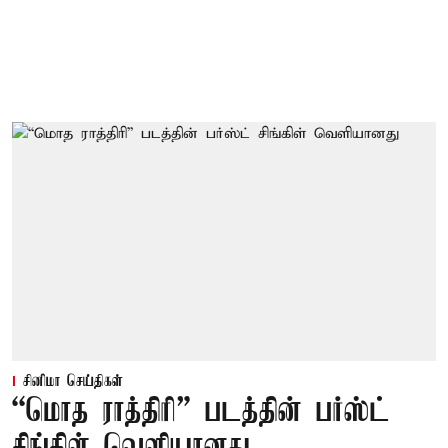
சினிமா செய்திகள்
“மொத ராத்திரி” படத்தின் பர்ஸ்ட்