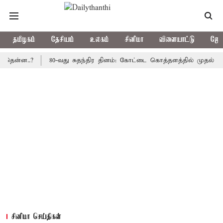
தமிழகம்
தேசியம்
உலகம்
சினிமா
விளையாட்டு
ஜோத
..?
80-வது சுதந்திர தினம்: கோட்டை கொத்தளத்தில் முதல் முறையாக
சினிமா செய்திகள்