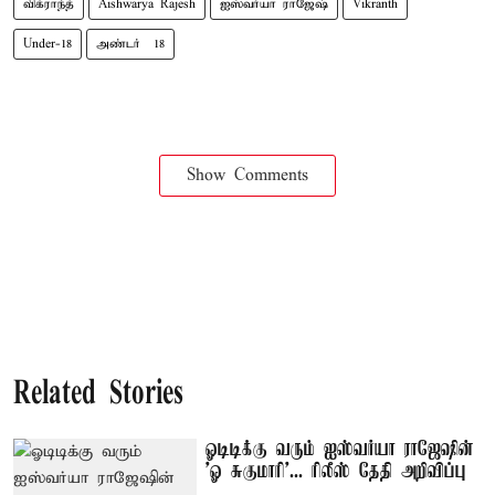
விக்ராந்த்
Aishwarya Rajesh
ஐஸ்வர்யா ராஜேஷ்
Vikranth
Under-18
அண்டர் – 18
Show Comments
Related Stories
ஓடிடிக்கு வரும் ஐஸ்வர்யா ராஜேஷின்
'ஓ சுகுமாரி'... ரிலீஸ் தேதி அறிவிப்பு