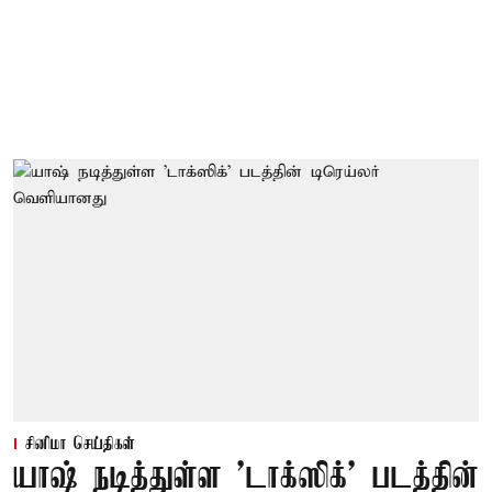
சினிமா செய்திகள்
யாஷ் நடித்துள்ள 'டாக்‌ஸிக்' படத்தின்