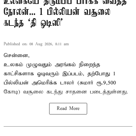
உலகையே திரும்பிப் பார்க்க வைத்த
நோலன்... 1 பில்லியன் வசூலை
கடந்த ‘தி ஒடிஸி’
Published on
:
08 Aug 2026, 8:11 am
சென்னை,
உலகம் முழுவதும் அரங்கம் நிறைந்த
காட்சிகளாக ஓடிவரும் இப்படம், தற்போது 1
பில்லியன் அமெரிக்க டாலர் (சுமார் ரூ.9,500
கோடி) வசூலை கடந்து சாதனை படைத்துள்ளது.
Read More