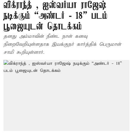
விக்ராந்த் , ஐஸ்வர்யா ராஜேஷ்
நடிக்கும் “அண்டர் - 18” படம்
பூஜையுடன் தொடக்கம்
தனது அம்மாவின் நீண்ட நாள் கனவு
நிறைவேறியுள்ளதாக இயக்குநர் கார்த்திக் பெருமாள்
சாமி கூறியுள்ளார்.