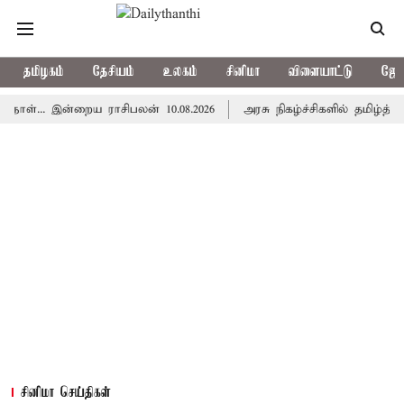
தமிழகம்
தேசியம்
உலகம்
சினிமா
விளையாட்டு
ஜோத
... இன்றைய ராசிபலன் 10.08.2026
அரசு நிகழ்ச்சிகளில் தமிழ்த்தாய் வாழ்
சினிமா செய்திகள்