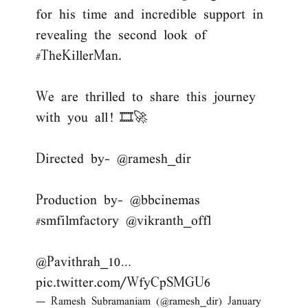
for his time and incredible support in
revealing the second look of
#TheKillerMan
.
We are thrilled to share this journey
with you all! 🎞️🚀
Directed by-
@ramesh_dir
Production by-
@bbcinemas
#smfilmfactory
@vikranth_offl
@Pavithrah_10
…
pic.twitter.com/WfyCpSMGU6
— Ramesh Subramaniam (@ramesh_dir)
January