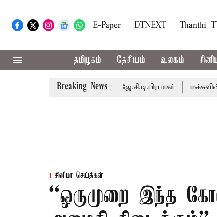
E-Paper
DTNEXT
Thanthi 
தமிழகம்
தேசியம்
உலகம்
சினி
Breaking News
டைபெறும் - சபாநாயகர் ஜே.சி.டி.பிரபாகர்
மக்களின் எதிர்பார
சினிமா செய்திகள்
``ஒருமுறை இந்த கோவ