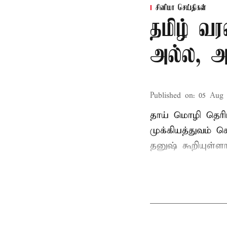
சினிமா செய்திகள்
தமிழ் வ
அல்ல, அ
Published on
:
05 Aug 
தாய் மொழி தெரி
முக்கியத்துவம் க
தனுஷ் கூறியுள்ளா