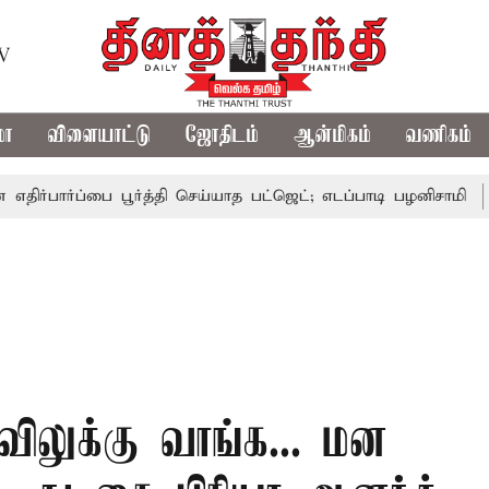
TV
மா
விளையாட்டு
ஜோதிடம்
ஆன்மிகம்
வணிகம்
்ப்பை பூர்த்தி செய்யாத பட்ஜெட்; எடப்பாடி பழனிசாமி
பட்ஜெட்
ிலுக்கு வாங்க... மன