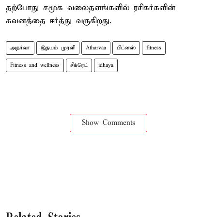
தற்போது சமூக வலைதளங்களில் ரசிகர்களின்
கவனத்தை ஈர்த்து வருகிறது.
அதர்வா
இதயம் முரளி
Atharvaa
பிட்னஸ்
fitness
Fitness and wellness
சீக்ரெட்
idhaya
Show Comments