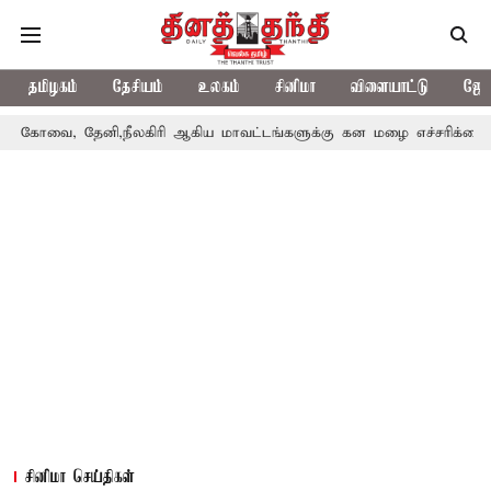
தமிழகம்
தேசியம்
உலகம்
சினிமா
விளையாட்டு
ஜோத
னி,நீலகிரி ஆகிய மாவட்டங்களுக்கு கன மழை எச்சரிக்கை
புதுச்சே
சினிமா செய்திகள்