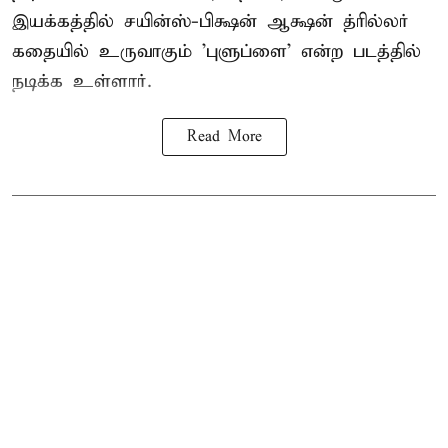
இயக்கத்தில் சயின்ஸ்-பிக்ஷன் ஆக்ஷன் த்ரில்லர்
கதையில் உருவாகும் 'புளுப்ளை' என்ற படத்தில்
நடிக்க உள்ளார்.
Read More