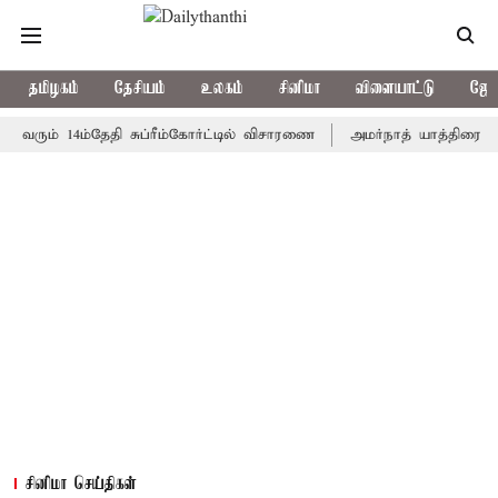
தமிழகம்
தேசியம்
உலகம்
சினிமா
விளையாட்டு
ஜோத
ம் 14ம்தேதி சுப்ரீம்கோர்ட்டில் விசாரணை
அமர்நாத் யாத்திரை தற்காலிக
சினிமா செய்திகள்