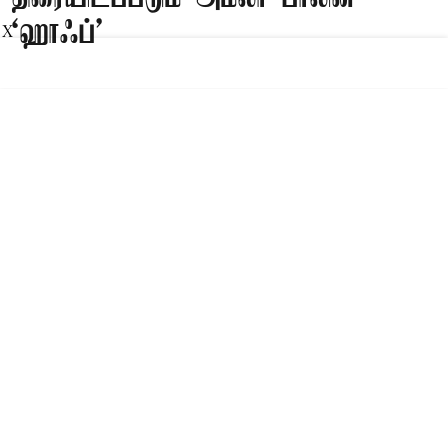
‘ஹாஃப்’
X
Published on
:
08 Aug 2026, 5:57 am
சென்னை,
அமலா பால் நடித்துள்ள ‘ஹாஃப்’ திரைப்படம்
சர்வதேச அளவில் புதிய கவனத்தை
பெற்றுள்ளது. செப்டம்பர் மாதம் நடைபெற உள்ள
டொராண்டோ சர்வதேச திரைப்பட விழாவில்
(TIFF) இப்படம் திரையிட தேர்வாகியுள்ளது.
Read More