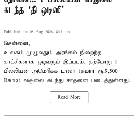
கடந்த ‘தி ஒடிஸி’
Published on
:
08 Aug 2026, 8:11 am
சென்னை,
உலகம் முழுவதும் அரங்கம் நிறைந்த
காட்சிகளாக ஓடிவரும் இப்படம், தற்போது 1
பில்லியன் அமெரிக்க டாலர் (சுமார் ரூ.9,500
கோடி) வசூலை கடந்து சாதனை படைத்துள்ளது.
Read More