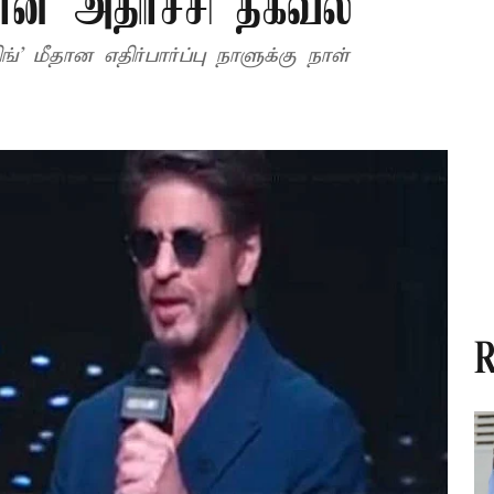
ான் அதிர்ச்சி தகவல்
’ மீதான எதிர்பார்ப்பு நாளுக்கு நாள்
R