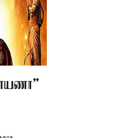
மாயணா”
்ததாக