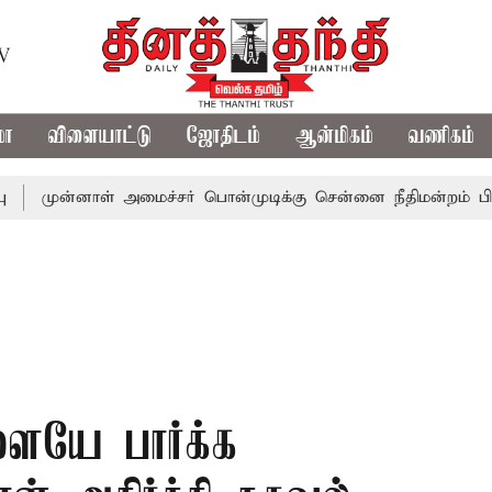
TV
மா
விளையாட்டு
ஜோதிடம்
ஆன்மிகம்
வணிகம்
்னாள் அமைச்சர் பொன்முடிக்கு சென்னை நீதிமன்றம் பிடிவாராண்ட
ளையே பார்க்க