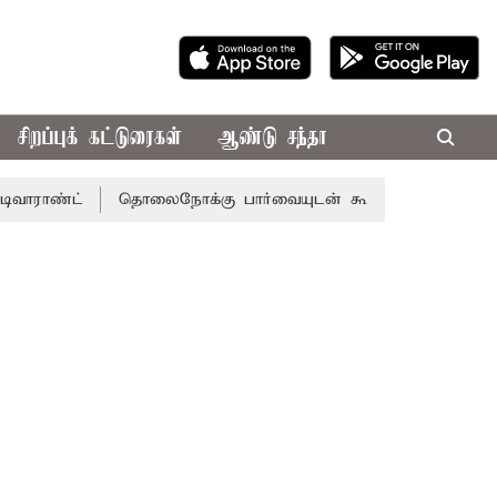
சிறப்புக் கட்டுரைகள்
ஆண்டு சந்தா
்
தொலைநோக்கு பார்வையுடன் கூடிய வேளாண் பட்ஜெட்: முத