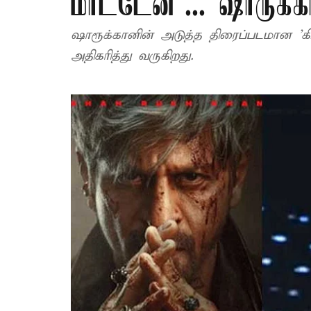
மாட்டேன்’... ஷாருக்க
ஷாரூக்கானின் அடுத்த திரைப்படமான ’கிங்
அதிகரித்து வருகிறது.