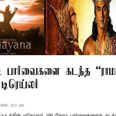
ி பார்வைகளை கடந்த “ரா
டிரெய்லர்
2026, 5:13 pm
்படத்தின் டிரெய்லர் 100 கோடி பார்வைகளைக் கடந