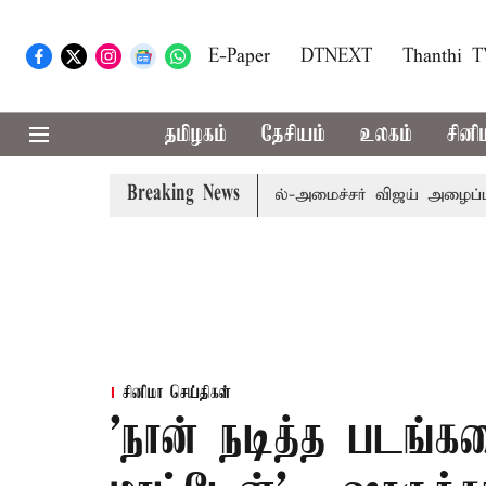
E-Paper
DTNEXT
Thanthi 
தமிழகம்
தேசியம்
உலகம்
சினி
Breaking News
ி.க்கள் கூட்டத்துக்கு முதல்-அமைச்சர் விஜய் அழைப்பு
முன
சினிமா செய்திகள்
’நான் நடித்த படங்க