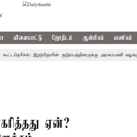
TV
மா
விளையாட்டு
ஜோதிடம்
ஆன்மிகம்
வணிகம்
்டநெரிசல்: இறந்தோரின் குடும்பத்தினருக்கு அரசுப்பணி வழக்கு; வரு
ாகரித்தது ஏன்?