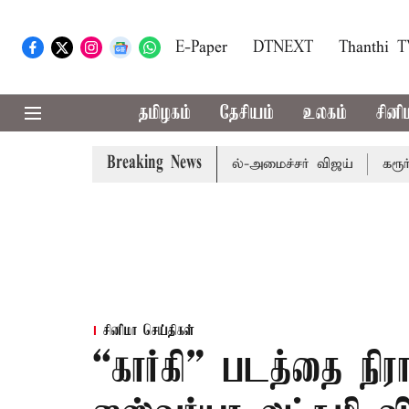
E-Paper
DTNEXT
Thanthi 
தமிழகம்
தேசியம்
உலகம்
சினி
Breaking News
ுதி மறுவரையறை பாதிக்கும்: முதல்-அமைச்சர் விஜய்
கரூர் கூட
சினிமா செய்திகள்
“கார்கி” படத்தை நிர