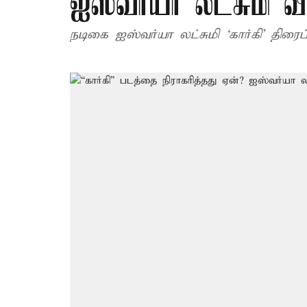
ஐஸ்வர்யா லட்சுமி வி
நடிகை ஐஸ்வர்யா லட்சுமி ‘கார்கி’ திரைப்ப