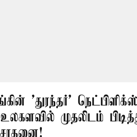
ங்கின் 'துரந்தர்' நெட்பிளிக்ஸ
 உலகளவில் முதலிடம் பிடித்
சாதனை!