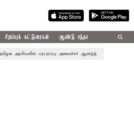
சிறப்புக் கட்டுரைகள்
ஆண்டு சந்தா
ியலில் பரபரப்பு; அமைச்சர் ஆனந்த் உடன் சி.வி. சண்முகம், வே