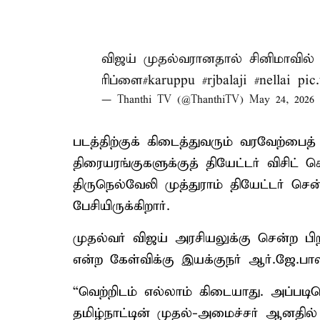
விஜய் முதல்வரானதால் சினிமாவில்
ரிப்ளை
#karuppu
#rjbalaji
#nellai
pic
— Thanthi TV (@ThanthiTV)
May 24, 2026
படத்திற்குக் கிடைத்துவரும் வரவேற்பைத
திரையரங்குகளுக்குத் தியேட்டர் விசிட் 
திருநெல்வேலி முத்துராம் தியேட்டர் சென
பேசியிருக்கிறார்.
முதல்வர் விஜய் அரசியலுக்கு சென்ற பிற
என்ற கேள்விக்கு இயக்குநர் ஆர்.ஜே.பா
“வெற்றிடம் எல்லாம் கிடையாது. அப்படிய
தமிழ்நாட்டின் முதல்-அமைச்சர் ஆனதில் எ