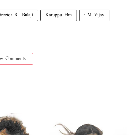
irector RJ Balaji
Karuppu Flm
CM Vijay
ow Comments