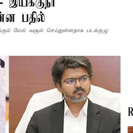
- இயக்குநர்
்ன பதில்
்கும் மேல் வசூல் செய்துள்ளதாக படக்குழு
R