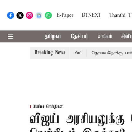
E-Paper
DTNEXT
Thanthi 
தமிழகம்
தேசியம்
உலகம்
சினி
Breaking News
்னை நீதிமன்றம் பிடிவாராண்ட்
தொலைநோக்கு பார்வையுடன் க
சினிமா செய்திகள்
விஜய் அரசியலுக்கு 