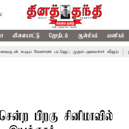
TV
மா
விளையாட்டு
ஜோதிடம்
ஆன்மிகம்
வணிகம்
ூடிய வேளாண் பட்ஜெட்: முதல்-அமைச்சர் விஜய்
தமிழக அரச
சென்ற பிறகு சினிமாவில்