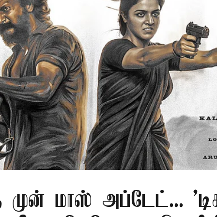
ு முன் மாஸ் அப்டேட்... 'டிச