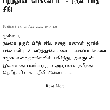
பற்றிதான் பேசுவோம்’ - ரகுல் பிரீத்
சிங்
Published on
:
05 Aug 2026, 10:14 am
மும்பை,
நடிகை
ரகுல் பிரீத் சிங்
, தனது கணவர் ஜாக்கி
பக்னானியுடன் எடுத்துக்கொண்ட புகைப்படங்களை
சமூக வலைதளங்களில் பகிர்ந்து, அவருடன்
இணைந்து பணியாற்றும் அனுபவம் குறித்து
நெகிழ்ச்சியாக பதிவிட்டுள்ளார். ...
Read More