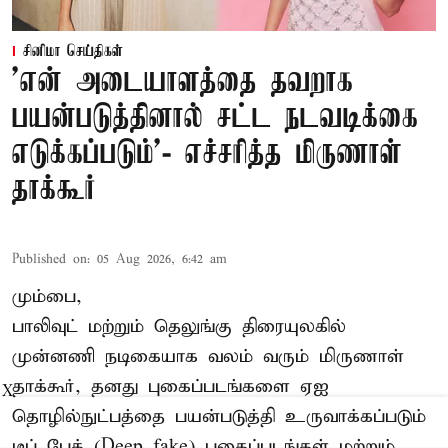
சினிமா செய்திகள்
'என் அடையாளத்தை தவறாக
பயன்படுத்தினால் சட்ட நடவடிக்கை
எடுக்கப்படும்'- எச்சரித்த மிருணாள்
தாக்கூர்
Published on
:
05 Aug 2026, 6:42 am
மும்பை,
பாலிவுட் மற்றும் தெலுங்கு திரையுலகில்
முன்னணி நடிகையாக வலம் வரும் மிருணாள்
தாக்கூர், தனது புகைப்படங்களை ஏஐ
X
தொழில்நுட்பத்தை பயன்படுத்தி உருவாக்கப்படும்
டீப் பேக் (Deep fake) புகைப்படங்கள் மற்றும்