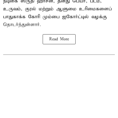
நடிகை
ஸ்ருதி ஹாசன்
, தனது பெயர், படம்,
உருவம், குரல் மற்றும் ஆளுமை உரிமைகளைப்
பாதுகாக்க கோரி மும்பை ஐகோர்ட்டில் வழக்கு
தொடர்ந்துள்ளார்.
Read More