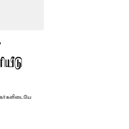
”
ியீடு
சிகர்களிடையே