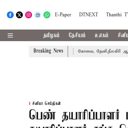
E-Paper
DTNEXT
Thanthi 
தமிழகம்
தேசியம்
உலகம்
சினி
Breaking News
க்கை வாபஸ் பெற்றார் சங்கீதா
கோவை, தேனி,நீலகிரி ஆகிய ம
சினிமா செய்திகள்
பெண் தயாரிப்பாளர் ப