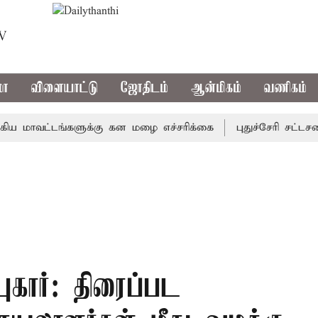
TV
மா
விளையாட்டு
ஜோதிடம்
ஆன்மிகம்
வணிகம்
ாவட்டங்களுக்கு கன மழை எச்சரிக்கை
புதுச்சேரி சட்டசபையில
ுகார்: திரைப்பட