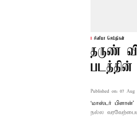
சினிமா செய்திகள்
தருண் வி
படத்தின்
Published on
:
07 Aug 
‘மாஸ்டர் பிளான்’
நல்ல வரவேற்பைப்