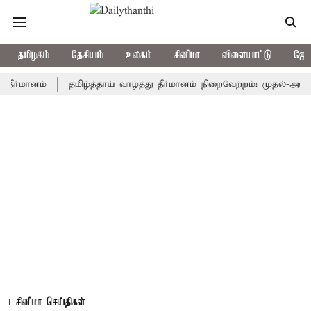
தமிழகம்
தேசியம்
உலகம்
சினிமா
விளையாட்டு
ஜோத
ானம்
தமிழ்த்தாய் வாழ்த்து தீர்மானம் நிறைவேற்றம்: முதல்-அமைச்சர் வ
சினிமா செய்திகள்