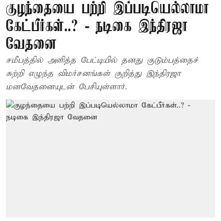
குழந்தையை பற்றி இப்படியெல்லாமா
கேட்பீர்கள்..? - நடிகை இந்திரஜா
வேதனை
சமீபத்தில் அளித்த பேட்டியில் தனது குடும்பத்தைச்
சுற்றி எழுந்த விமர்சனங்கள் குறித்து இந்திரஜா
மனவேதனையுடன் பேசியுள்ளார்.