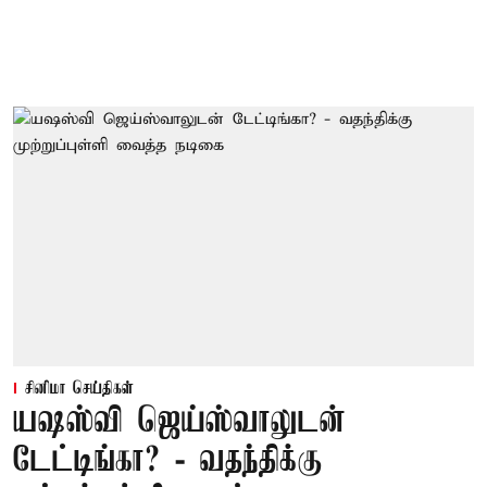
சினிமா செய்திகள்
யஷஸ்வி ஜெய்ஸ்வாலுடன்
டேட்டிங்கா? - வதந்திக்கு