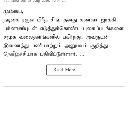
Published on
:
05 Aug 2026, 10:14 am
மும்பை,
நடிகை
ரகுல் பிரீத் சிங்
, தனது கணவர் ஜாக்கி
பக்னானியுடன் எடுத்துக்கொண்ட புகைப்படங்களை
சமூக வலைதளங்களில் பகிர்ந்து, அவருடன்
இணைந்து பணியாற்றும் அனுபவம் குறித்து
நெகிழ்ச்சியாக பதிவிட்டுள்ளார். ...
Read More