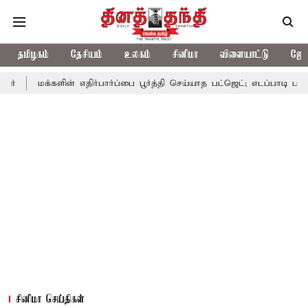
தமிழகம்
தேசியம்
உலகம்
சினிமா
விளையாட்டு
ஜோத
ளின் எதிர்பார்ப்பை பூர்த்தி செய்யாத பட்ஜெட்; எடப்பாடி பழனிசாமி
பட
சினிமா செய்திகள்