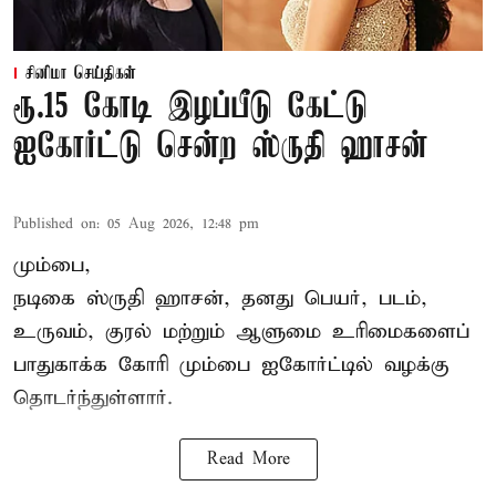
சினிமா செய்திகள்
ரூ.15 கோடி இழப்பீடு கேட்டு
ஐகோர்ட்டு சென்ற ஸ்ருதி ஹாசன்
Published on
:
05 Aug 2026, 12:48 pm
மும்பை,
நடிகை
ஸ்ருதி ஹாசன்
, தனது பெயர், படம்,
உருவம், குரல் மற்றும் ஆளுமை உரிமைகளைப்
பாதுகாக்க கோரி மும்பை ஐகோர்ட்டில் வழக்கு
தொடர்ந்துள்ளார்.
Read More