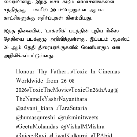
வைரலானது. இந்த டீசர் கடும் விமர்சனங்களை
சந்தித்தது . டீசரில் இடம்பெற்றுள்ள ஆபாச
காட்சிகளுக்கு எதிர்ப்புகள் கிளம்பியது.
இந்த நிலையில், ‘டாக்ஸிக்’ படத்தின் புதிய ரிலீஸ்
தேதியை படக்குழு அறிவித்துள்ளது. இப்படம் ஆகஸ்ட்
26 ஆம் தேதி திரையரங்குகளில் வெளியாகும் என
அறிவிக்கப்பட்டுள்ளது.
Honour Thy Father...
#Toxic
In Cinemas
Worldwide from 26-08-
2026
#ToxicTheMovie
#ToxicOn26thAug
@
TheNameIsYash
#Nayanthara
@advani_kiara
#TaraSutaria
@humasqureshi
@rukminitweets
#GeetuMohandas
@VishalMMishra
#RajeevRavi
#UjwalKulkarni
#TPAbid