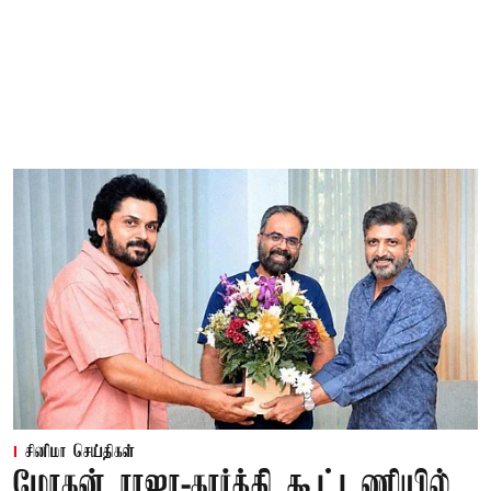
சினிமா செய்திகள்
மோகன் ராஜா-கார்த்தி கூட்டணியில்