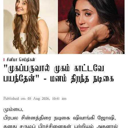
சினிமா செய்திகள்
"முகப்பருவால் முகம் காட்டவே
பயந்தேன்" - மனம் திறந்த நடிகை
Published on
:
05 Aug 2026, 10:41 am
மும்பை,
பிரபல சின்னத்திரை நடிகை
ஷிவாங்கி ஜோஷி
,
தனது சருமப் பிரச்சினைகள் பற்றியும் அதனால்