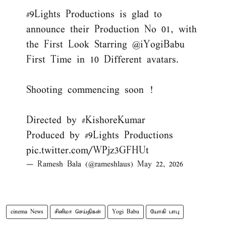
#9Lights
Productions is glad to
announce their Production No 01, with
the First Look Starring
@iYogiBabu
First Time in 10 Different avatars.
Shooting commencing soon !
Directed by
#KishoreKumar
Produced by
#9Lights
Productions
pic.twitter.com/WPjz3GFHUt
— Ramesh Bala (@rameshlaus)
May 22, 2026
cinema News
சினிமா செய்திகள்
Yogi Babu
யோகி பாபு