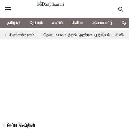
தமிழகம்
தேசியம்
உலகம்
சினிமா
விளையாட்டு
ஜோத
வி.சண்முகம்
தென் மாவட்டத்தில் அதிமுக பூஜ்ஜியம் - சி.வி.சண்முகம்
சினிமா செய்திகள்