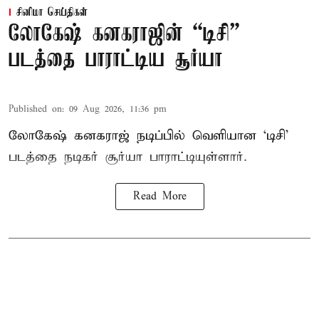
சினிமா செய்திகள்
லோகேஷ் கனகராஜின் “டிசி”
படத்தை பாராட்டிய சூர்யா
Published on
:
09 Aug 2026, 11:36 pm
லோகேஷ் கனகராஜ் நடிப்பில் வெளியான ‘டிசி’
படத்தை நடிகர் சூர்யா பாராட்டியுள்ளார்.
Read More