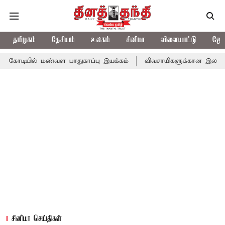
தமிழகம்
தேசியம்
உலகம்
சினிமா
விளையாட்டு
ஜோத
மண்வள பாதுகாப்பு இயக்கம்
விவசாயிகளுக்கான இலவச மின்சாரத்துக்கா
சினிமா செய்திகள்