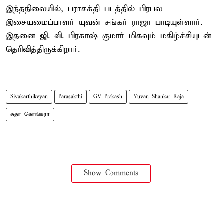
இந்தநிலையில், பராசக்தி படத்தில் பிரபல
இசையமைப்பாளர் யுவன் சங்கர் ராஜா பாடியுள்ளார்.
இதனை ஜி. வி. பிரகாஷ் குமார் மிகவும் மகிழ்ச்சியுடன்
தெரிவித்திருக்கிறார்.
Sivakarthikeyan
Parasakthi
GV Prakash
Yuvan Shankar Raja
சுதா கொங்கரா
Show Comments