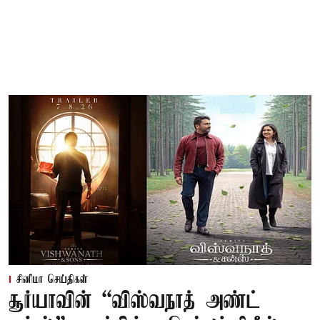
சினிமா செய்திகள்
சூர்யாவின் “விஸ்வநாத் அண்ட்