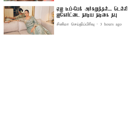
ஏஐ டீப்-பேக் அச்சுறுத்தல்... டெல்லி
ஐகோர்ட்டை நாடிய நடிகை தபு
சினிமா செய்திப்பிரிவு
3 hours ago