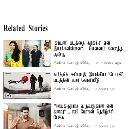
Related Stories
'தர்மன்' படத்தை சுந்தர்.சி ஏன்
இயக்கவில்லை?... மௌனம் கலைத்த
குஷ்பூ
சினிமா செய்திப்பிரிவு
36 minutes ago
கார்த்திக் சுப்பராஜ் இயக்கிய `டோரதி'
படத்தின் டீசர் வெளியீடு
சினிமா செய்திப்பிரிவு
2 hours ago
"இயக்குநராக வருவதுதான் என்
கனவு"... ரவி மோகன் நெகிழ்ச்சி
பேச்சு
சினிமா செய்திப்பிரிவு
2 hours ago