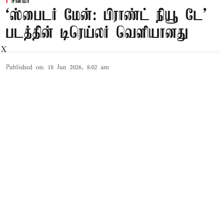
சினிமா
‘ஸ்பைடர் மேன்: பிராண்ட் நியூ டே’
படத்தின் டிரெய்லர் வெளியானது
X
Published on
:
18 Jun 2026, 8:02 am
சென்னை,
'ஸ்பைடர்மேன்: ஹோம் கம்மிங்' திரைப்படத்தின்
மூலம் டாம் ஹாலண்ட் கதாநாயகனாக
அறிமுகமானார். அதைத் தொடர்ந்து
'ஸ்பைடர்மேன்: பார் ப்ரம் ஹோம்' மற்றும்
'ஸ்பைடர்மேன்: நோ வே ஹோம்' ஆகிய
திரைப்படங்கள் வெளியாகி உலகம் முழுவதும்
ரசிகர்களிடையே மிகப்பெரிய வரவேற்பைப்
பெற்றன. இந்த மூன்று திரைப்படங்களையும் ஜான்
வாட்ஸ் இயக்கியிருந்தார்.