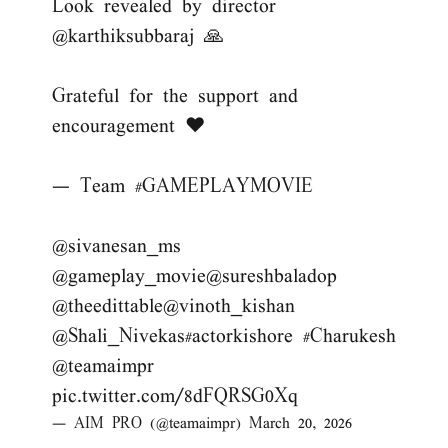
Look revealed by director
@karthiksubbaraj
🙏
Grateful for the support and
encouragement ❤️
— Team
#GAMEPLAYMOVIE
@sivanesan_ms
@gameplay_movie
@sureshbaladop
@theedittable
@vinoth_kishan
@Shali_Nivekas
#actorkishore
#Charukesh
@teamaimpr
pic.twitter.com/8dFQRSG0Xq
— AIM PRO (@teamaimpr)
March 20, 2026