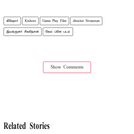
கிஷோர்
Kishore
Game Play Film
director Sivanesan
இயக்குனர் சிவநேசன்
கேம் ப்ளே படம்
Show Comments
Related Stories