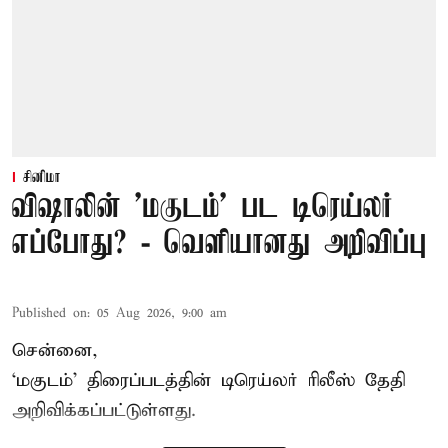
சினிமா
விஷாலின் 'மகுடம்' பட டிரெய்லர்
எப்போது? - வெளியானது அறிவிப்பு
Published on
:
05 Aug 2026, 9:00 am
சென்னை,
‘
மகுடம்
’ திரைப்படத்தின் டிரெய்லர் ரிலீஸ் தேதி
அறிவிக்கப்பட்டுள்ளது.