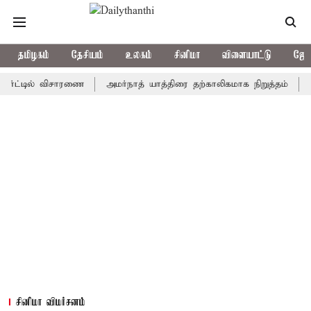
தமிழகம்
தேசியம்
உலகம்
சினிமா
விளையாட்டு
ஜோத
டில் விசாரணை
அமர்நாத் யாத்திரை தற்காலிகமாக நிறுத்தம்
இமாச்சல
சினிமா விமர்சனம்