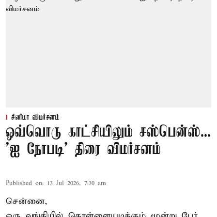
சினிமா விமர்சனம்
ஒவ்வொரு காட்சியிலும் சஸ்பென்ஸ்...
'ஐ நோபடி' திரை விமர்சனம்
Published on
:
13 Jul 2026, 7:30 am
சென்னை,
ஒரு வங்கியில் கொள்ளையடிக்கும் மூன்று பேர்,