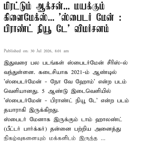
மிரட்டும் ஆக்சன்... மயக்கும்
கிளைமேக்ஸ்... 'ஸ்பைடர் மேன் :
பிராண்ட் நியூ டே' விமர்சனம்
Published on
:
30 Jul 2026, 8:01 am
இதுவரை பல படங்கள் ஸ்பைடர்மேன் சீரிஸ்-ல்
வந்துள்ளன. கடைசியாக 2021-ம் ஆண்டில்
'ஸ்பைடர்மேன் - நோ வே ஹோம்' என்ற படம்
வெளியானது. 5 ஆண்டு இடைவெளியில்
'
ஸ்பைடர்மேன் - பிராண்ட் நியூ டே
' என்ற படம்
தயாராகி இருக்கிறது.
ஸ்பைடர் மேனாக இருக்கும் டாம் ஹாலண்ட்
(பீட்டர் பார்க்கர்) தன்னை பற்றிய அனைத்து
நிகழ்வுகளையும் மக்களிடம் இருந்த ...