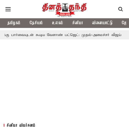
தமிழகம்
தேசியம்
உலகம்
சினிமா
விளையாட்டு
ஜோத
ன் கூடிய வேளாண் பட்ஜெட்: முதல்-அமைச்சர் விஜய்
தமிழக அரசியல
சினிமா விமர்சனம்