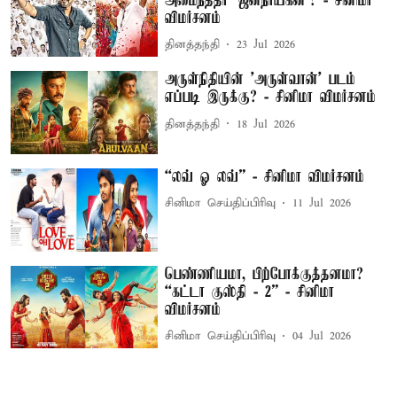
அமைந்ததா ‘ஜனநாயகன்’? - சினிமா
விமர்சனம்
தினத்தந்தி
23 Jul 2026
அருள்நிதியின் 'அருள்வான்' படம்
எப்படி இருக்கு? - சினிமா விமர்சனம்
தினத்தந்தி
18 Jul 2026
“லவ் ஓ லவ்” - சினிமா விமர்சனம்
சினிமா செய்திப்பிரிவு
11 Jul 2026
பெண்ணியமா, பிற்போக்குத்தனமா?
“கட்டா குஸ்தி - 2” - சினிமா
விமர்சனம்
சினிமா செய்திப்பிரிவு
04 Jul 2026