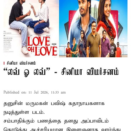
சினிமா விமர்சனம்
“லவ் ஓ லவ்” - சினிமா விமர்சனம்
Published on
:
11 Jul 2026, 11:33 am
தனுசின் மருமகன் பவிஷ் கதாநாயகனாக
நடித்துள்ள படம்.
சம்பாதிக்கும் பணத்தை தனது அப்பாவிடம்
கொடுத்து ஆச்சரியமான இளைஞனாக வாழ்ந்து