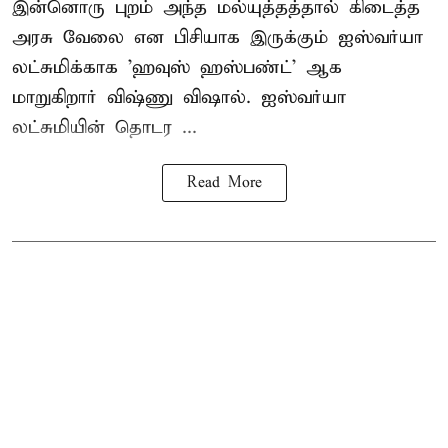
இன்னொரு புறம் அந்த மல்யுத்தத்தால் கிடைத்த
அரசு வேலை என பிசியாக இருக்கும் ஐஸ்வர்யா
லட்சுமிக்காக 'ஹவுஸ் ஹஸ்பண்ட்' ஆக
மாறுகிறார் விஷ்ணு விஷால். ஐஸ்வர்யா
லட்சுமியின் தொடர ...
Read More