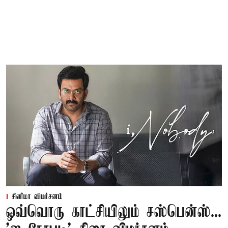
சினிமா விமர்சனம்
ஒவ்வொரு காட்சியிலும் சஸ்பென்ஸ்...