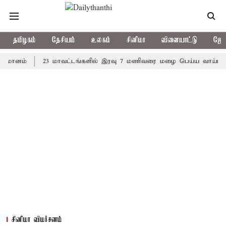
தமிழகம்
தேசியம்
உலகம்
சினிமா
விளையாட்டு
ஜோத
்
23 மாவட்டங்களில் இரவு 7 மணிவரை மழை பெய்ய வாய்ப்பு
கொ
சினிமா விமர்சனம்