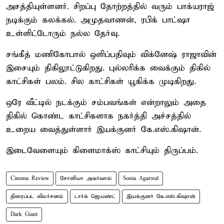
அசத்தியுள்ளனர். சிறப்பு தோற்றத்தில் வரும் பாக்யராஜ்
நடிக்கும் கலக்கல். அமுதவாணன், ரபிக் பாட்ஷா
உள்ளிட்டோரும் நல்ல தேர்வு.
சங்கீத் மணிகோபால் ஒளிப்பதிவும் விக்னேஷ் ராஜாவின்
இசையும் திகிலூட்டுகிறது. புல்லரிக்க வைக்கும் திகில்
காட்சிகள் பலம். சில காட்சிகள் யூகிக்க முடிகிறது.
ஒரே வீட்டில் நடக்கும் சம்பவங்கள் என்றாலும் அதை
திகில் கொண்ட காட்சிகளாக நகர்த்தி அச்சத்தில்
உறைய வைத்துள்ளார் இயக்குனர் கே.எஸ்.கிஷான்.
இடைவேளையும் கிளைமாக்ஸ் காட்சியும் திருப்பம்.
Cinema Review
சோனியா அகர்வால்
Sonia Agarwal
திரைப்பட விமர்சனம்
டார்க் ஜெயண்ட்
இயக்குனர் கே.எஸ்.கிஷான்
Dark Giant