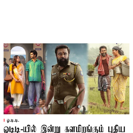
ஓ.டி.டி.
ஓடிடி-யில் இன்று களமிறங்கும் புதிய