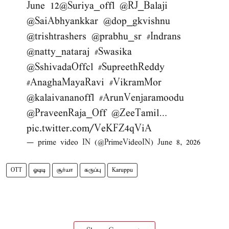
June 12
@Suriya_offl
@RJ_Balaji
@SaiAbhyankkar
@dop_gkvishnu
@trishtrashers
@prabhu_sr
#Indrans
@natty_nataraj
#Swasika
@SshivadaOffcl
#SupreethReddy
#AnaghaMayaRavi
#VikramMor
@kalaivananoffl
#ArunVenjaramoodu
@PraveenRaja_Off
@ZeeTamil
…
pic.twitter.com/VeKFZ4qViA
— prime video IN (@PrimeVideoIN)
June 8, 2026
OTT
ஓடிடி
சூர்யா
கருப்பு
Karuppu