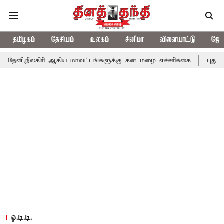
தமிழகம்
தேசியம்
உலகம்
சினிமா
விளையாட்டு
ஜோத
ீலகிரி ஆகிய மாவட்டங்களுக்கு கன மழை எச்சரிக்கை
புதுச்சேரி ச
ஓ.டி.டி.