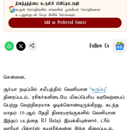
தினத்தந்தியை கூகுளில் பின்தொடரவும்
கூகுள் செய்திகளில் எங்களின் முக்கியச் செய்திகளை
உடனுக்குடன் பெற கிளிக் செய்யவும்.
Add as Preferred Source
Follow Us
சென்னை,
சூர்யா நடிப்பில் சமீபத்தில் வெளியான ‘
கருப்பு
’
திரைப்படம், ரசிகர்களிடையே மிகப்பெரிய வரவேற்பைப்
பெற்று வெற்றிகரமாக ஓடிக்கொண்டிருக்கிறது. கடந்த
மாதம் 15-ஆம் தேதி திரையரங்குகளில் வெளியான
இந்தப் படத்தை RJ Balaji இயக்கியுள்ளார். ட்ரீம்
வாரியர் பிக்சர்ஸ் தயாரித்துள்ள இந்த திரைப்படம்,