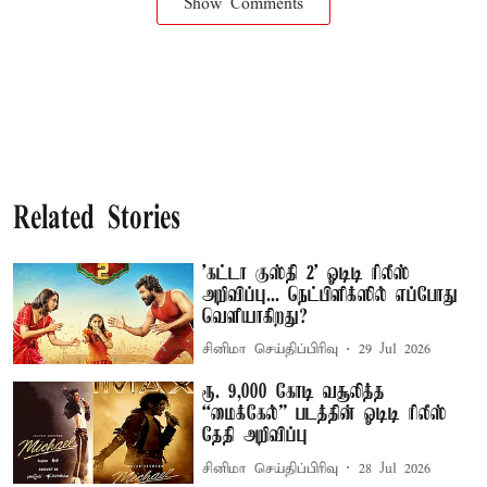
Show Comments
Related Stories
'கட்டா குஸ்தி 2' ஓடிடி ரிலீஸ்
அறிவிப்பு... நெட்பிளிக்ஸில் எப்போது
வெளியாகிறது?
சினிமா செய்திப்பிரிவு
29 Jul 2026
ரூ. 9,000 கோடி வசூலித்த
“மைக்கேல்” படத்தின் ஓடிடி ரிலீஸ்
தேதி அறிவிப்பு
சினிமா செய்திப்பிரிவு
28 Jul 2026