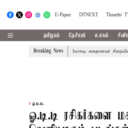
E-Paper
DTNEXT
Thanthi 
தமிழகம்
தேசியம்
உலகம்
சினி
Breaking News
மதிப்பிலான பழனி கோவில் நில மோசடி: கைதானவர் சிறையில் உயி
ஓ.டி.டி.
ஓ.டி.டி ரசிகர்களை ம