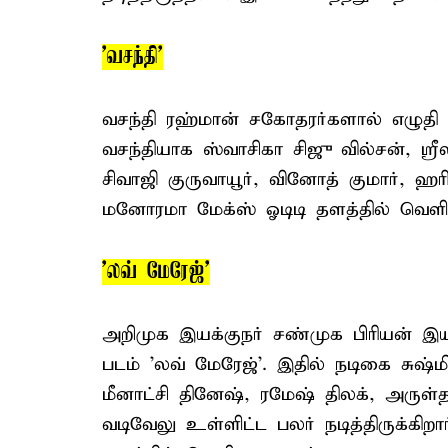
'வசந்தி'
வசந்தி ரஹ்மான் சகோதரர்களால் எழுதி
வசந்தியாக ஸ்வாசிகா சிஜு வில்சன், ஸ்
சிவாஜி குருவாயூர், வினோத் குமார், ஹ
மனோரமா மேக்ஸ் ஓடிடி தளத்தில் வெளி
'லவ் மேரேஜ்'
அறிமுக இயக்குநர் சண்முக பிரியன் இயக்
படம் 'லவ் மேரேஜ்'. இதில் நடிகை சுஷ்ம
மீனாட்சி தினேஷ், ரமேஷ் திலக், அருள்
வடிவேலு உள்ளிட்ட பலர் நடித்திருக்கிற