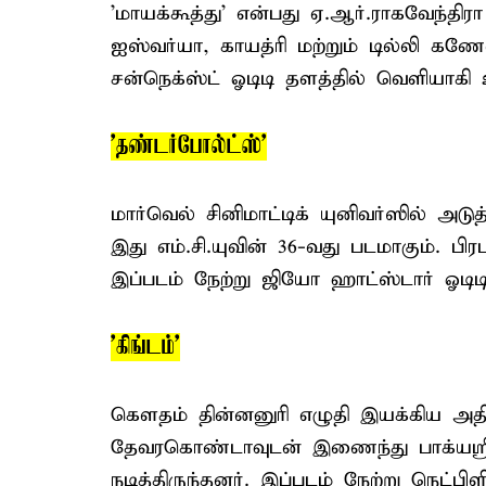
'மாயக்கூத்து' என்பது ஏ.ஆர்.ராகவேந்தி
ஐஸ்வர்யா, காயத்ரி மற்றும் டில்லி கணே
சன்நெக்ஸ்ட் ஓடிடி தளத்தில் வெளியாகி
'தண்டர்போல்ட்ஸ்'
மார்வெல் சினிமாட்டிக் யுனிவர்ஸில் அட
இது எம்.சி.யுவின் 36-வது படமாகும். ப
இப்படம் நேற்று ஜியோ ஹாட்ஸ்டார் ஓடி
'கிங்டம்'
கௌதம் தின்னனுரி எழுதி இயக்கிய அதிரடி
தேவரகொண்டாவுடன் இணைந்து பாக்யஸ்ரீ
நடித்திருந்தனர். இப்படம் நேற்று நெட்ப