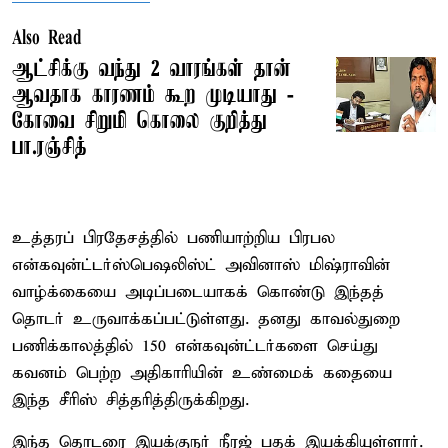
Also Read
ஆட்சிக்கு வந்து 2 வாரங்கள் தான்
ஆவதாக காரணம் கூற முடியாது -
கோவை சிறுமி கொலை குறித்து
பா.ரஞ்சித்
உத்தரப் பிரதேசத்தில் பணியாற்றிய பிரபல
என்கவுன்ட்டர்ஸ்பெஷலிஸ்ட் அவினாஸ் மிஷ்ராவின்
வாழ்க்கையை அடிப்படையாகக் கொண்டு இந்தத்
தொடர் உருவாக்கப்பட்டுள்ளது. தனது காவல்துறை
பணிக்காலத்தில் 150 என்கவுன்ட்டர்களை செய்து
கவனம் பெற்ற அதிகாரியின் உண்மைக் கதையை
இந்த சீரிஸ் சித்தரித்திருக்கிறது.
இந்த தொடரை இயக்குநர் நீரஜ் பதக் இயக்கியுள்ளார்.