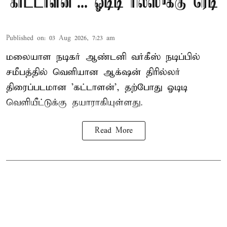
'காட்டாளன்'... ஓடிடி ரிலீஸுக்கு ரெடி
Published on
:
03 Aug 2026, 7:23 am
மலையாள நடிகர் ஆண்டனி வர்கீஸ் நடிப்பில்
சமீபத்தில் வெளியான ஆக்‌ஷன் திரில்லர்
திரைப்படமான 'கட்டாளன்', தற்போது ஓடிடி
வெளியீட்டுக்கு தயாராகியுள்ளது.
Read More