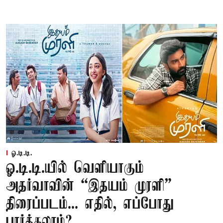
ஓ.டி.டி.
ஓ.டி.டி.யில் வெளியாகும்
அதர்வாவின் “இதயம் முரளி”
திரைப்படம்... எதில், எப்போது
பார்க்கலாம்?