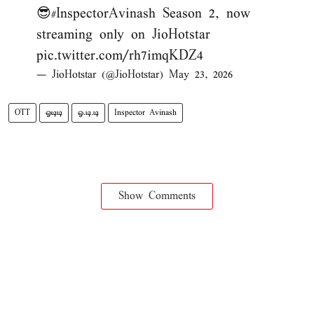
😎
#InspectorAvinash
Season 2, now
streaming only on JioHotstar
pic.twitter.com/rh7imqKDZ4
— JioHotstar (@JioHotstar)
May 23, 2026
OTT
ஓடிடி
ஓ.டி.டி
Inspector Avinash
Show Comments