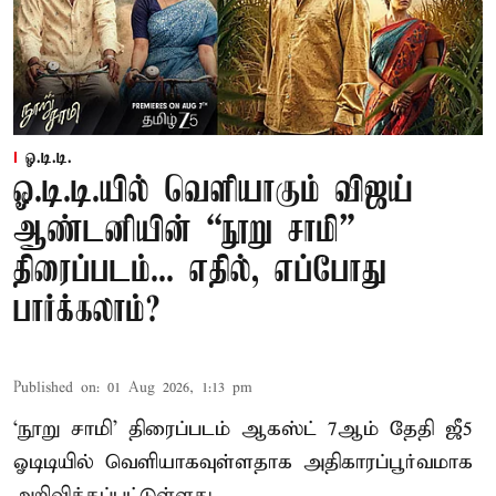
ஓ.டி.டி.
ஓ.டி.டி.யில் வெளியாகும் விஜய்
ஆண்டனியின் “நூறு சாமி”
திரைப்படம்... எதில், எப்போது
பார்க்கலாம்?
Published on
:
01 Aug 2026, 1:13 pm
‘நூறு சாமி’ திரைப்படம் ஆகஸ்ட் 7ஆம் தேதி ஜீ5
ஓடிடியில் வெளியாகவுள்ளதாக அதிகாரப்பூர்வமாக
அறிவிக்கப்பட்டுள்ளது.