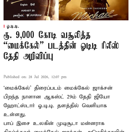
ஓ.டி.டி.
ரூ. 9,000 கோடி வசூலித்த
“மைக்கேல்” படத்தின் ஓடிடி ரிலீஸ்
தேதி அறிவிப்பு
Published on
:
28 Jul 2026, 12:07 pm
‘மைக்கேல்’ திரைப்படம் மைக்கேல் ஜாக்சன்
பிறந்த நாளான ஆகஸ்ட் 29ம் தேதி ஜியோ
ஹோட்ஸ்டார் ஓ.டி.டி. தளத்தில் வெளியாக
உள்ளது.
பாப் இசை உலகின் முடிசூடா மன்னராக