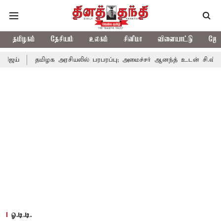
தமிழகம்
தேசியம்
உலகம்
சினிமா
விளையாட்டு
ஜோத
மிழக அரசியலில் பரபரப்பு; அமைச்சர் ஆனந்த் உடன் சி.வி. சண்முகம், வே
ஓ.டி.டி.