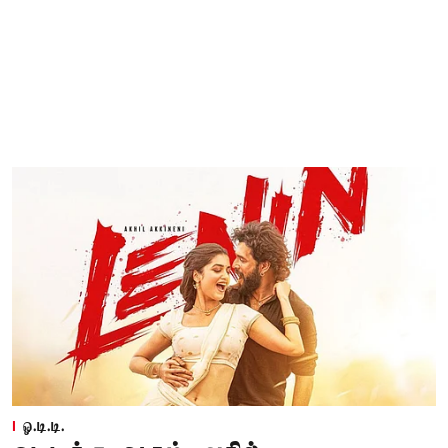
ஓ.டி.டி.