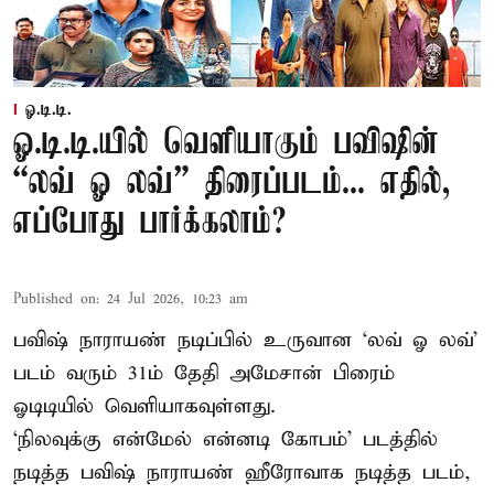
ஓ.டி.டி.
ஓ.டி.டி.யில் வெளியாகும் பவிஷின்
“லவ் ஓ லவ்” திரைப்படம்... எதில்,
எப்போது பார்க்கலாம்?
Published on
:
24 Jul 2026, 10:23 am
பவிஷ் நாராயண் நடிப்பில் உருவான ‘லவ் ஓ லவ்’
படம் வரும் 31ம் தேதி அமேசான் பிரைம்
ஓடிடியில் வெளியாகவுள்ளது.
‘நிலவுக்கு என்மேல் என்னடி கோபம்’ படத்தில்
நடித்த பவிஷ் நாராயண் ஹீரோவாக நடித்த படம்,