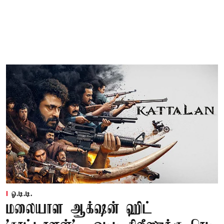
ஓ.டி.டி.
மலையாள ஆக்‌ஷன் ஹிட்