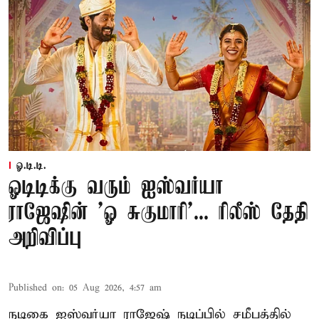
ஓ.டி.டி.
ஓடிடிக்கு வரும் ஐஸ்வர்யா
ராஜேஷின் 'ஓ சுகுமாரி'... ரிலீஸ் தேதி
அறிவிப்பு
Published on
:
05 Aug 2026, 4:57 am
நடிகை ஐஸ்வர்யா ராஜேஷ் நடிப்பில் சமீபத்தில்