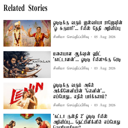
Related Stories
ஓடிடிக்கு வரும் ஐஸ்வர்யா ராஜேஷின்
'ஓ சுகுமாரி'... ரிலீஸ் தேதி அறிவிப்பு
சினிமா செய்திப்பிரிவு
05 Aug 2026
மலையாள ஆக்‌ஷன் ஹிட்
'காட்டாளன்'... ஓடிடி ரிலீஸுக்கு ரெடி
சினிமா செய்திப்பிரிவு
03 Aug 2026
ஓடிடிக்கு வரும் அகில்
அக்கினேனியின் 'லெனின்'...
எப்போது.. எதில் பார்க்கலாம்?
சினிமா செய்திப்பிரிவு
03 Aug 2026
'கட்டா குஸ்தி 2' ஓடிடி ரிலீஸ்
அறிவிப்பு... நெட்பிளிக்ஸில் எப்போது