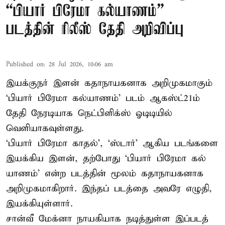
“பியார் பிரேமா கல்யாணம்”
படத்தின் ரிலீஸ் தேதி அறிவிப்பு
Published on
:
28 Jul 2026, 10:06 am
இயக்குநர் இளன் கதாநாயகனாக அறிமுகமாகும்
‘பி​யார் பிரேமா கல்​யாணம்’ படம் ஆகஸ்ட்21ம்
தேதி நேரடியாக நெட்பிளிக்ஸ் ஓடிடியில்
வெளியாகவுள்ளது.
‘பி​யார் பிரேமா காதல்’, ‘ஸ்​டார்’ ஆகிய படங்​களை
இயக்​கிய இளன், தற்​போது ‘பி​யார் பிரேமா கல்​
யாணம்’ என்ற படத்​தின் மூலம் கதாநாயகனாக
அறி​முக​மாகிறார். இந்​தப் படத்தை அவரே எழுதி,
இயக்​கி​யுள்​ளார்.
சான்வீ மேக்னா நாயகி​யாக நடித்​துள்ள இப்​படத்​