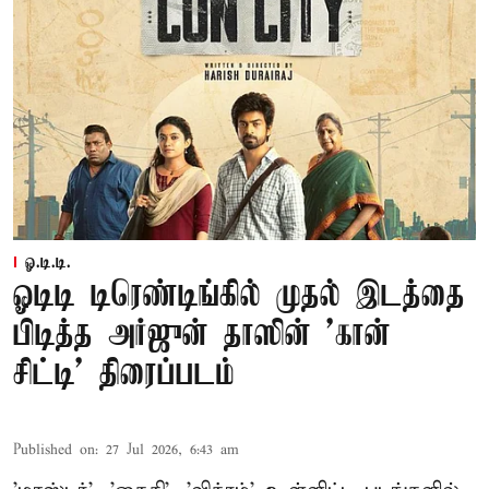
ஓ.டி.டி.
ஓடிடி டிரெண்டிங்கில் முதல் இடத்தை
பிடித்த அர்ஜுன் தாஸின் 'கான்
சிட்டி' திரைப்படம்
Published on
:
27 Jul 2026, 6:43 am