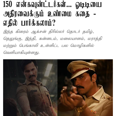
150 என்கவுன்ட்டர்கள்... ஓடிடியை
அதிரவைக்கும் உண்மை கதை -
எதில் பார்க்கலாம்?
இந்த கிரைம் ஆக்சன் திரில்லர் தொடர் தமிழ்,
தெலுங்கு, இந்தி, கன்னடம், மலையாளம், மராத்தி
மற்றும் பெங்காலி உள்ளிட்ட பல மொழிகளில்
வெளியாகியுள்ளது.