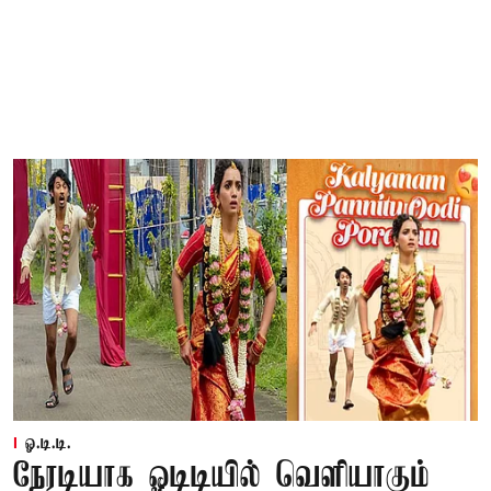
ஓ.டி.டி.
நேரடியாக ஓடிடியில் வெளியாகும்