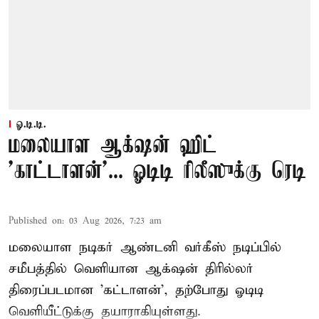
ஓ.டி.டி.
மலையாள ஆக்‌ஷன் ஹிட்
'காட்டாளன்'... ஓடிடி ரிலீஸுக்கு ரெடி
Published on
:
03 Aug 2026, 7:23 am
மலையாள நடிகர் ஆண்டனி வர்கீஸ் நடிப்பில்
சமீபத்தில் வெளியான ஆக்‌ஷன் திரில்லர்
திரைப்படமான 'கட்டாளன்', தற்போது ஓடிடி
வெளியீட்டுக்கு தயாராகியுள்ளது.