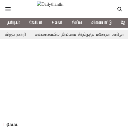
தமிழகம்
தேசியம்
உலகம்
சினிமா
விளையாட்டு
ஜோத
் நன்றி
மக்களவையில் தீர்ப்பாய சீர்திருத்த மசோதா அறிமுகம்
கா
ஓ.டி.டி.