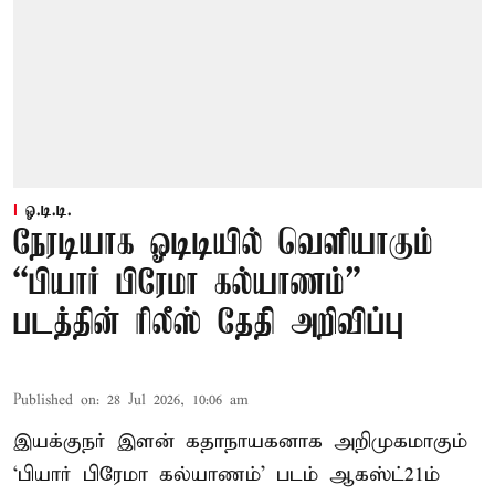
ஓ.டி.டி.
நேரடியாக ஓடிடியில் வெளியாகும்
“பியார் பிரேமா கல்யாணம்”
படத்தின் ரிலீஸ் தேதி அறிவிப்பு
Published on
:
28 Jul 2026, 10:06 am
இயக்குநர் இளன் கதாநாயகனாக அறிமுகமாகும்
‘பி​யார் பிரேமா கல்​யாணம்’ படம் ஆகஸ்ட்21ம்