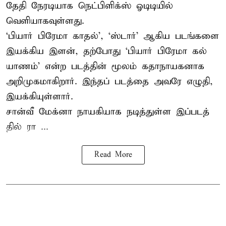
தேதி நேரடியாக நெட்பிளிக்ஸ் ஓடிடியில்
வெளியாகவுள்ளது.
‘பி​யார் பிரேமா காதல்’, ‘ஸ்​டார்’ ஆகிய படங்​களை
இயக்​கிய இளன், தற்​போது ‘பி​யார் பிரேமா கல்​
யாணம்’ என்ற படத்​தின் மூலம் கதாநாயகனாக
அறி​முக​மாகிறார். இந்​தப் படத்தை அவரே எழுதி,
இயக்​கி​யுள்​ளார்.
சான்வீ மேக்னா நாயகி​யாக நடித்​துள்ள இப்​படத்​
தில் ரா ...
Read More