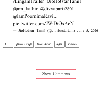
#LingamTrailer
#JioHotstarTamil
@am_kathir
@divyabarti2801
@IamPoornimaRavi
…
pic.twitter.com/JWjDiOxAcN
— JioHotstar Tamil (@JioHotstartam)
June 5, 2026
OTT
திவ்ய பாரதி
வெப் சீரிஸ்
கதிர்
லிங்கம்
Show Comments