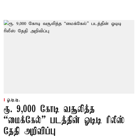
ஓ.டி.டி.
ரூ. 9,000 கோடி வசூலித்த
“மைக்கேல்” படத்தின் ஓடிடி ரிலீஸ்
தேதி அறிவிப்பு