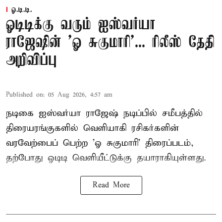
ஓ.டி.டி.
ஓடிடிக்கு வரும் ஐஸ்வர்யா
ராஜேஷின் 'ஓ சுகுமாரி'... ரிலீஸ் தேதி
அறிவிப்பு
Published on
:
05 Aug 2026, 4:57 am
நடிகை ஐஸ்வர்யா ராஜேஷ் நடிப்பில் சமீபத்தில்
திரையரங்குகளில் வெளியாகி ரசிகர்களின்
வரவேற்பைப் பெற்ற 'ஓ சுகுமாரி' திரைப்படம்,
தற்போது ஓடிடி வெளியீட்டுக்கு தயாராகியுள்ளது.
Read More