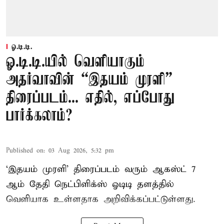
ஓ.டி.டி.
ஓ.டி.டி.யில் வெளியாகும்
அதர்வாவின் “இதயம் முரளி”
திரைப்படம்... எதில், எப்போது
பார்க்கலாம்?
Published on
:
03 Aug 2026, 5:32 pm
‘இதயம் முரளி’ திரைப்படம் வரும் ஆகஸ்ட் 7
ஆம் தேதி நெட்பிளிக்ஸ் ஓடிடி தளத்தில்
வெளியாக உள்ளதாக அறிவிக்கப்பட்டுள்ளது.