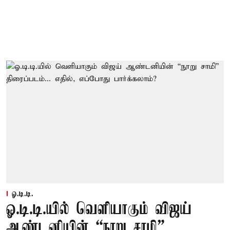
ஓ.டி.டி.
ஓ.டி.டி.யில் வெளியாகும் விஜய்
ஆண்டனியின் “நூறு சாமி”