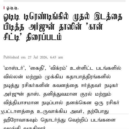
ஓ.டி.டி.
ஓடிடி டிரெண்டிங்கில் முதல் இடத்தை
பிடித்த அர்ஜுன் தாஸின் 'கான்
சிட்டி' திரைப்படம்
Published on
:
27 Jul 2026, 6:43 am
'மாஸ்டர்', 'கைதி', 'விக்ரம்' உள்ளிட்ட படங்களில்
வில்லன் மற்றும் முக்கிய கதாபாத்திரங்களில்
நடித்து ரசிகர்களின் கவனத்தை ஈர்த்தவர் நடிகர்
அர்ஜுன் தாஸ். தனித்துவமான குரல் மற்றும்
வித்தியாசமான நடிப்பால் தனக்கென ஒரு ரசிகர்
பட்டாளத்தை உருவாக்கிய அவர், தற்போது
X
ஹீரோவாகவும் தொடர்ந்து வெற்றிப் படங்களை
வழங்கி வருகிறார்.