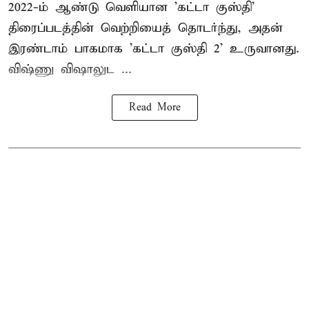
2022-ம் ஆண்டு வெளியான 'கட்டா குஸ்தி'
திரைப்படத்தின் வெற்றியைத் தொடர்ந்து, அதன்
இரண்டாம் பாகமாக 'கட்டா குஸ்தி 2' உருவானது.
விஷ்ணு விஷாலுட ...
Read More