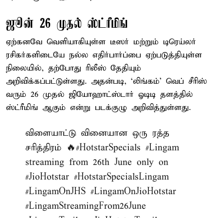
ஜூன் 26 முதல் ஸ்ட்ரீமிங்
ஏற்கனவே வெளியாகியுள்ள டீஸர் மற்றும் டிரெய்லர்
ரசிகர்களிடையே நல்ல எதிர்பார்ப்பை ஏற்படுத்தியுள்ள
நிலையில், தற்போது ரிலீஸ் தேதியும்
அறிவிக்கப்பட்டுள்ளது. அதன்படி, ‘லிங்கம்’ வெப் சீரிஸ்
வரும் 26 முதல் ஜியோஹாட்ஸ்டார் ஓடிடி தளத்தில்
ஸ்ட்ரீமிங் ஆகும் என்று படக்குழு அறிவித்துள்ளது.
விளையாட்டு வினையான ஒரு ரத்த
சரித்திரம் 🔥
#HotstarSpecials
#Lingam
streaming from 26th June only on
#JioHotstar
#HotstarSpecialsLingam
#LingamOnJHS
#LingamOnJioHotstar
#LingamStreamingFrom26June