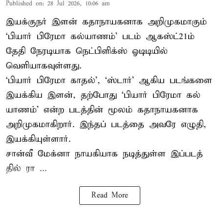
Published on
:
28 Jul 2026, 10:06 am
இயக்குநர் இளன் கதாநாயகனாக அறிமுகமாகும்
‘பி​யார் பிரேமா கல்​யாணம்’ படம் ஆகஸ்ட்21ம்
தேதி நேரடியாக நெட்பிளிக்ஸ் ஓடிடியில்
வெளியாகவுள்ளது.
‘பி​யார் பிரேமா காதல்’, ‘ஸ்​டார்’ ஆகிய படங்​களை
இயக்​கிய இளன், தற்​போது ‘பி​யார் பிரேமா கல்​
யாணம்’ என்ற படத்​தின் மூலம் கதாநாயகனாக
அறி​முக​மாகிறார். இந்​தப் படத்தை அவரே எழுதி,
இயக்​கி​யுள்​ளார்.
சான்வீ மேக்னா நாயகி​யாக நடித்​துள்ள இப்​படத்​
தில் ரா ...
Read More