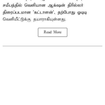
சமீபத்தில் வெளியான ஆக்‌ஷன் திரில்லர்
திரைப்படமான 'கட்டாளன்', தற்போது ஓடிடி
வெளியீட்டுக்கு தயாராகியுள்ளது.
Read More