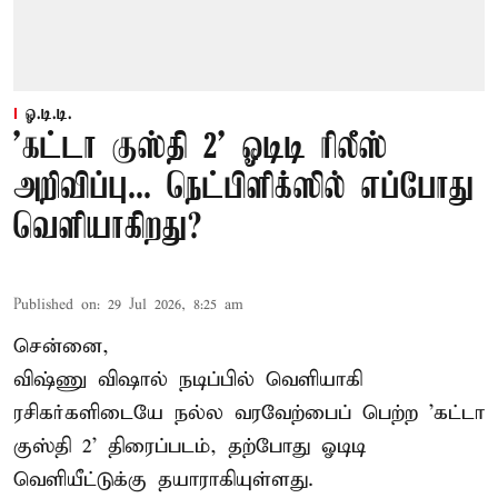
ஓ.டி.டி.
'கட்டா குஸ்தி 2' ஓடிடி ரிலீஸ்
அறிவிப்பு... நெட்பிளிக்ஸில் எப்போது
வெளியாகிறது?
Published on
:
29 Jul 2026, 8:25 am
சென்னை,
விஷ்ணு விஷால் நடிப்பில் வெளியாகி
ரசிகர்களிடையே நல்ல வரவேற்பைப் பெற்ற 'கட்டா
குஸ்தி 2' திரைப்படம், தற்போது ஓடிடி
வெளியீட்டுக்கு தயாராகியுள்ளது.