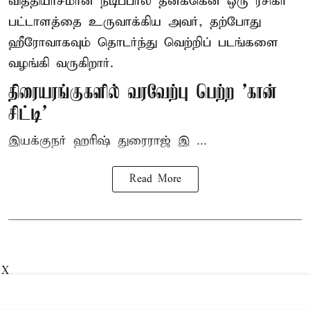
வித்தியாசமான நடிப்பால் தனக்கென ஒரு ரசிகர்
பட்டாளத்தை உருவாக்கிய அவர், தற்போது
ஹீரோவாகவும் தொடர்ந்து வெற்றிப் படங்களை
வழங்கி வருகிறார்.
திரையரங்குகளில் வரவேற்பு பெற்ற 'கான்
சிட்டி'
இயக்குநர் ஹரிஷ் துரைராஜ் இ ...
Read More
X