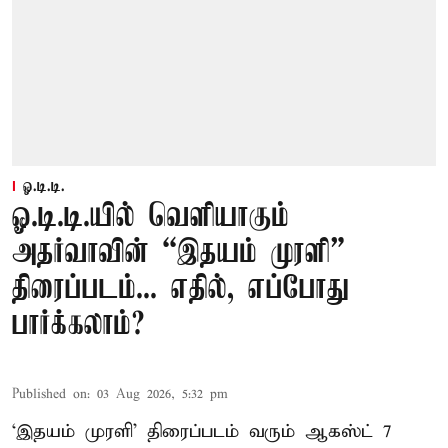
ஓ.டி.டி.
ஓ.டி.டி.யில் வெளியாகும்
அதர்வாவின் “இதயம் முரளி”
திரைப்படம்... எதில், எப்போது
பார்க்கலாம்?
Published on
:
03 Aug 2026, 5:32 pm
‘இதயம் முரளி’ திரைப்படம் வரும் ஆகஸ்ட் 7