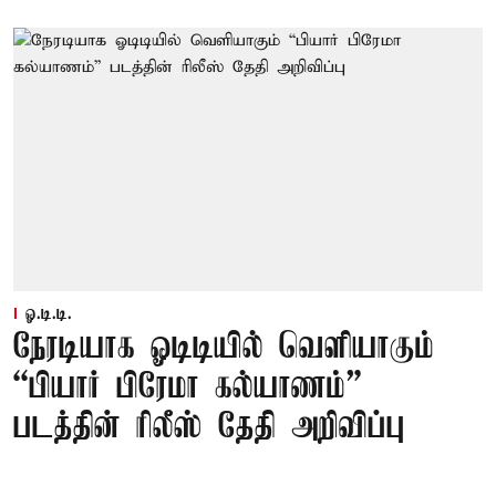
ஓ.டி.டி.
நேரடியாக ஓடிடியில் வெளியாகும்
“பியார் பிரேமா கல்யாணம்”
படத்தின் ரிலீஸ் தேதி அறிவிப்பு