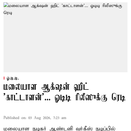
ஓ.டி.டி.
மலையாள ஆக்‌ஷன் ஹிட்
'காட்டாளன்'... ஓடிடி ரிலீஸுக்கு ரெடி
Published on
:
03 Aug 2026, 7:23 am
மலையாள நடிகர் ஆண்டனி வர்கீஸ் நடிப்பில்