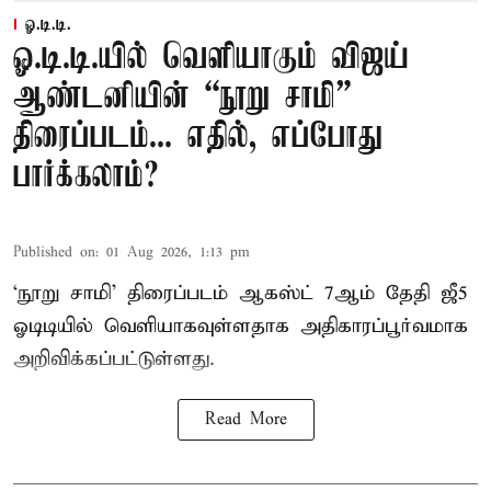
ஓ.டி.டி.
ஓ.டி.டி.யில் வெளியாகும் விஜய்
ஆண்டனியின் “நூறு சாமி”
திரைப்படம்... எதில், எப்போது
பார்க்கலாம்?
Published on
:
01 Aug 2026, 1:13 pm
‘நூறு சாமி’ திரைப்படம் ஆகஸ்ட் 7ஆம் தேதி ஜீ5
ஓடிடியில் வெளியாகவுள்ளதாக அதிகாரப்பூர்வமாக
அறிவிக்கப்பட்டுள்ளது.
Read More