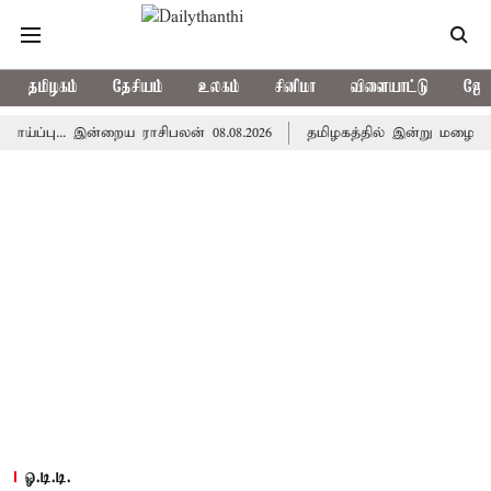
தமிழகம்
தேசியம்
உலகம்
சினிமா
விளையாட்டு
ஜோத
.. இன்றைய ராசிபலன் 08.08.2026
தமிழகத்தில் இன்று மழைக்கு வாய்
ஓ.டி.டி.