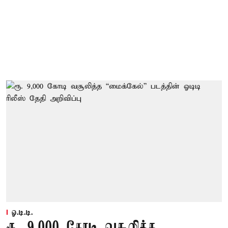
ஓ.டி.டி.