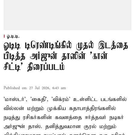
ஓ.டி.டி.
ஓடிடி டிரெண்டிங்கில் முதல் இடத்தை
பிடித்த அர்ஜுன் தாஸின் 'கான்
சிட்டி' திரைப்படம்
Published on
:
27 Jul 2026, 6:43 am
'மாஸ்டர்', 'கைதி', 'விக்ரம்' உள்ளிட்ட படங்களில்
வில்லன் மற்றும் முக்கிய கதாபாத்திரங்களில்
நடித்து ரசிகர்களின் கவனத்தை ஈர்த்தவர் நடிகர்
அர்ஜுன் தாஸ். தனித்துவமான குரல் மற்றும்