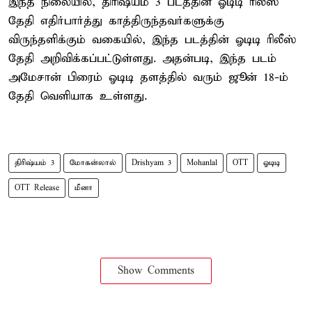
இந்த நிலையில், திரிஷ்யம் 3 படத்தின் ஓடிடி ரிலீஸ்
தேதி எதிர்பார்த்து காத்திருந்தவர்களுக்கு
விருந்தளிக்கும் வகையில், இந்த படத்தின் ஓடிடி ரிலீஸ்
தேதி அறிவிக்கப்பட்டுள்ளது. அதன்படி, இந்த படம்
அமேசான் பிரைம் ஓடிடி தளத்தில் வரும் ஜூன் 18-ம்
தேதி வெளியாக உள்ளது.
திரிஷ்யம் 3
மோகன்லால்
Drishyam 3
Mohanlal
OTT
ஓடிடி
OTT Release
மீனா
Show Comments