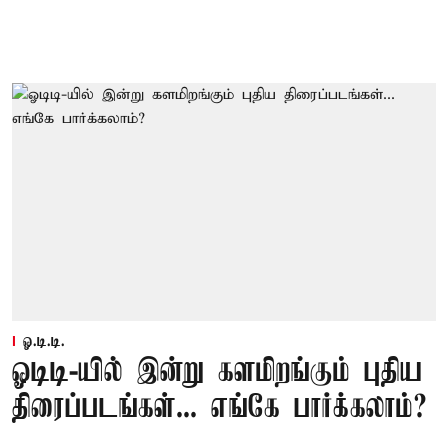
ஓ.டி.டி.
ஓடிடி-யில் இன்று களமிறங்கும் புதிய
திரைப்படங்கள்... எங்கே பார்க்கலாம்?