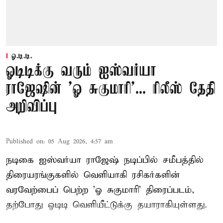
ஓ.டி.டி.
ஓடிடிக்கு வரும் ஐஸ்வர்யா
ராஜேஷின் 'ஓ சுகுமாரி'... ரிலீஸ் தேதி
அறிவிப்பு
Published on
:
05 Aug 2026, 4:57 am
நடிகை ஐஸ்வர்யா ராஜேஷ் நடிப்பில் சமீபத்தில்
திரையரங்குகளில் வெளியாகி ரசிகர்களின்
வரவேற்பைப் பெற்ற 'ஓ சுகுமாரி' திரைப்படம்,
தற்போது ஓடிடி வெளியீட்டுக்கு தயாராகியுள்ளது.