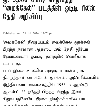
ரூ. 9,000 கோடி வசூலித்த
“மைக்கேல்” படத்தின் ஓடிடி ரிலீஸ்
தேதி அறிவிப்பு
Published on
:
28 Jul 2026, 12:07 pm
‘மைக்கேல்’ திரைப்படம் மைக்கேல் ஜாக்சன்
பிறந்த நாளான ஆகஸ்ட் 29ம் தேதி ஜியோ
ஹோட்ஸ்டார் ஓ.டி.டி. தளத்தில் வெளியாக
உள்ளது.
பாப் இசை உலகின் முடிசூடா மன்னராக
திகழ்ந்தவர் மைக்கேல் ஜாக்சன். அமெரிக்காவின்
இந்தியானா மாகாணத்தில் 1958-ம் ஆண்டு
ஆகஸ்ட் 28-ந்தேதி பிறந்த பிறந்த இவர்,
சிறுவயதிலேயே இசை நிகழ்ச்சிகளில் பாட