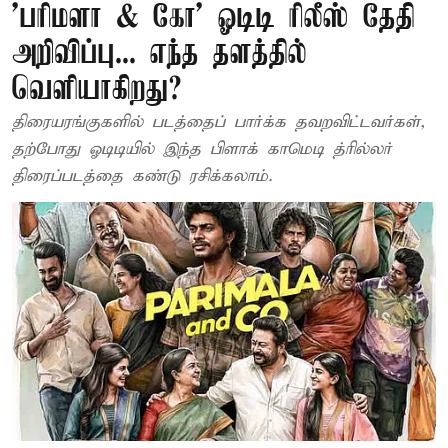
'பரிமளா & கோ' ஓடிடி ரிலீஸ் தேதி
அறிவிப்பு... எந்த தளத்தில்
வெளியாகிறது?
திரையரங்குகளில் படத்தைப் பார்க்க தவறவிட்டவர்கள்,
தற்போது ஓடிடியில் இந்த பிளாக் காமெடி த்ரில்லர்
திரைப்படத்தை கண்டு ரசிக்கலாம்.