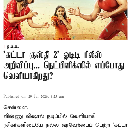
ஓ.டி.டி.
'கட்டா குஸ்தி 2' ஓடிடி ரிலீஸ்
அறிவிப்பு... நெட்பிளிக்ஸில் எப்போது
வெளியாகிறது?
Published on
:
29 Jul 2026, 8:25 am
சென்னை,
விஷ்ணு விஷால் நடிப்பில் வெளியாகி
ரசிகர்களிடையே நல்ல வரவேற்பைப் பெற்ற 'கட்டா