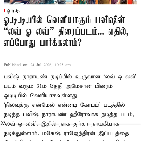
ஓ.டி.டி.
ஓ.டி.டி.யில் வெளியாகும் பவிஷின்
“லவ் ஓ லவ்” திரைப்படம்... எதில்,
எப்போது பார்க்கலாம்?
Published on
:
24 Jul 2026, 10:23 am
பவிஷ் நாராயண் நடிப்பில் உருவான ‘லவ் ஓ லவ்’
படம் வரும் 31ம் தேதி அமேசான் பிரைம்
ஓடிடியில் வெளியாகவுள்ளது.
‘நிலவுக்கு என்மேல் என்னடி கோபம்’ படத்தில்
நடித்த பவிஷ் நாராயண் ஹீரோவாக நடித்த படம்,
‘லவ் ஓ லவ்’. இதில் நாக துர்கா நாயகியாக
X
நடிக்துள்ளார். மகேஷ் ராஜேந்திரன் இப்படத்தை