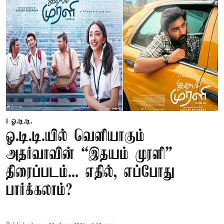
ஓ.டி.டி.
ஓ.டி.டி.யில் வெளியாகும்
அதர்வாவின் “இதயம் முரளி”
திரைப்படம்... எதில், எப்போது
பார்க்கலாம்?