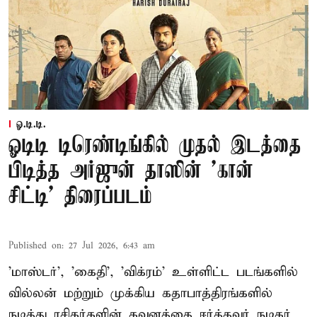
ஓ.டி.டி.
ஓடிடி டிரெண்டிங்கில் முதல் இடத்தை
பிடித்த அர்ஜுன் தாஸின் 'கான்
சிட்டி' திரைப்படம்
Published on
:
27 Jul 2026, 6:43 am
'மாஸ்டர்', 'கைதி', 'விக்ரம்' உள்ளிட்ட படங்களில்
வில்லன் மற்றும் முக்கிய கதாபாத்திரங்களில்
நடித்து ரசிகர்களின் கவனத்தை ஈர்த்தவர் நடிகர்