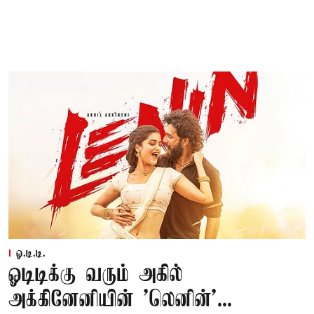
ஓ.டி.டி.
ஓடிடிக்கு வரும் அகில்
அக்கினேனியின் 'லெனின்'...