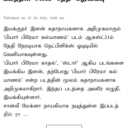
Published on
:
28 Jul 2026, 10:06 am
இயக்குநர் இளன் கதாநாயகனாக அறிமுகமாகும்
‘பி​யார் பிரேமா கல்​யாணம்’ படம் ஆகஸ்ட்21ம்
தேதி நேரடியாக நெட்பிளிக்ஸ் ஓடிடியில்
வெளியாகவுள்ளது.
‘பி​யார் பிரேமா காதல்’, ‘ஸ்​டார்’ ஆகிய படங்​களை
இயக்​கிய இளன், தற்​போது ‘பி​யார் பிரேமா கல்​
யாணம்’ என்ற படத்​தின் மூலம் கதாநாயகனாக
அறி​முக​மாகிறார். இந்​தப் படத்தை அவரே எழுதி,
இயக்​கி​யுள்​ளார்.
சான்வீ மேக்னா நாயகி​யாக நடித்​துள்ள இப்​படத்​
தில் ரா ...