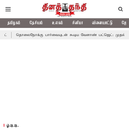
தமிழகம்
தேசியம்
உலகம்
சினிமா
விளையாட்டு
ஜோத
ைநோக்கு பார்வையுடன் கூடிய வேளாண் பட்ஜெட்: முதல்-அமைச்சர் விஜ
ஓ.டி.டி.