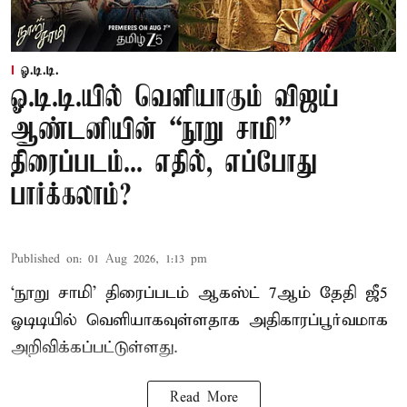
ஓ.டி.டி.
ஓ.டி.டி.யில் வெளியாகும் விஜய்
ஆண்டனியின் “நூறு சாமி”
திரைப்படம்... எதில், எப்போது
பார்க்கலாம்?
Published on
:
01 Aug 2026, 1:13 pm
‘நூறு சாமி’ திரைப்படம் ஆகஸ்ட் 7ஆம் தேதி ஜீ5
ஓடிடியில் வெளியாகவுள்ளதாக அதிகாரப்பூர்வமாக
அறிவிக்கப்பட்டுள்ளது.
Read More