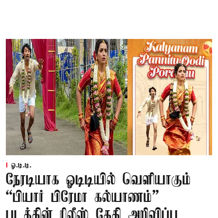
ஓ.டி.டி.
நேரடியாக ஓடிடியில் வெளியாகும்
“பியார் பிரேமா கல்யாணம்”
படத்தின் ரிலீஸ் தேதி அறிவிப்பு