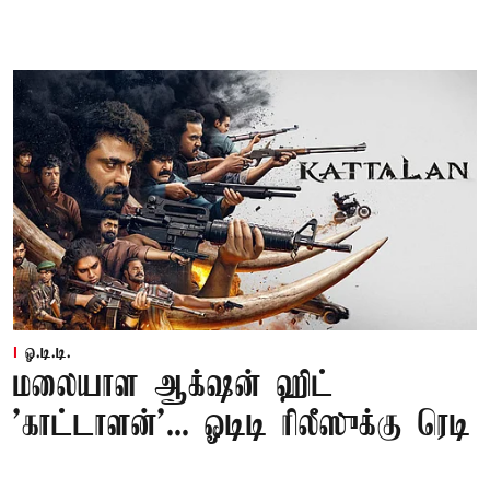
ஓ.டி.டி.
மலையாள ஆக்‌ஷன் ஹிட்
'காட்டாளன்'... ஓடிடி ரிலீஸுக்கு ரெடி