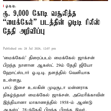
ஓ.டி.டி.
ரூ. 9,000 கோடி வசூலித்த
“மைக்கேல்” படத்தின் ஓடிடி ரிலீஸ்
தேதி அறிவிப்பு
Published on
:
28 Jul 2026, 12:07 pm
‘மைக்கேல்’ திரைப்படம் மைக்கேல் ஜாக்சன்
பிறந்த நாளான ஆகஸ்ட் 29ம் தேதி ஜியோ
ஹோட்ஸ்டார் ஓ.டி.டி. தளத்தில் வெளியாக
உள்ளது.
பாப் இசை உலகின் முடிசூடா மன்னராக
திகழ்ந்தவர் மைக்கேல் ஜாக்சன். அமெரிக்காவின்
இந்தியானா மாகாணத்தில் 1958-ம் ஆண்டு
ஆகஸ்ட் 28-ந்தேதி பிறந்த பிறந்த இவர்,