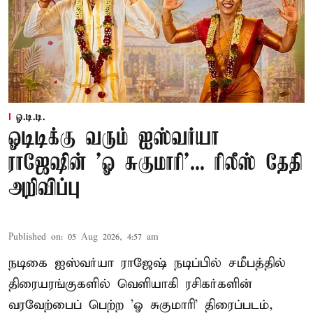
ஓ.டி.டி.
ஓடிடிக்கு வரும் ஐஸ்வர்யா
ராஜேஷின் 'ஓ சுகுமாரி'... ரிலீஸ் தேதி
அறிவிப்பு
Published on
:
05 Aug 2026, 4:57 am
நடிகை ஐஸ்வர்யா ராஜேஷ் நடிப்பில் சமீபத்தில்
திரையரங்குகளில் வெளியாகி ரசிகர்களின்
வரவேற்பைப் பெற்ற 'ஓ சுகுமாரி' திரைப்படம்,