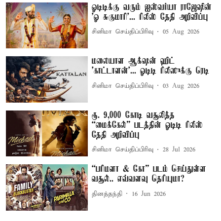
ஓடிடிக்கு வரும் ஐஸ்வர்யா ராஜேஷின்
'ஓ சுகுமாரி'... ரிலீஸ் தேதி அறிவிப்பு
சினிமா செய்திப்பிரிவு
05 Aug 2026
மலையாள ஆக்‌ஷன் ஹிட்
'காட்டாளன்'... ஓடிடி ரிலீஸுக்கு ரெடி
சினிமா செய்திப்பிரிவு
03 Aug 2026
ரூ. 9,000 கோடி வசூலித்த
“மைக்கேல்” படத்தின் ஓடிடி ரிலீஸ்
தேதி அறிவிப்பு
சினிமா செய்திப்பிரிவு
28 Jul 2026
“பரிமளா & கோ” படம் செய்துள்ள
வசூல்.. எவ்வளவு தெரியுமா?
தினத்தந்தி
16 Jun 2026