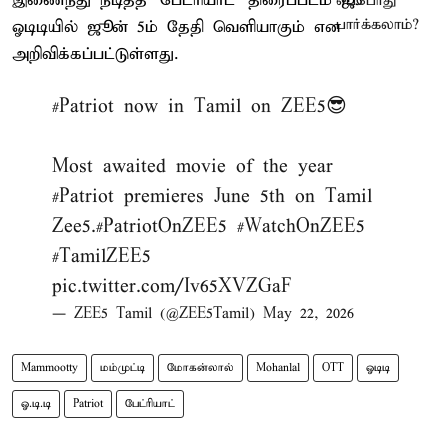
இணைந்து நடித்த `பேட்ரியாட்' திரைப்படம் ஜீ5
ஓடிடியில் ஜூன் 5ம் தேதி வெளியாகும் என
அறிவிக்கப்பட்டுள்ளது.
#Patriot
now in Tamil on ZEE5😎
Most awaited movie of the year
#Patriot
premieres June 5th on Tamil
Zee5.
#PatriotOnZEE5
#WatchOnZEE5
#TamilZEE5
pic.twitter.com/Iv65XVZGaF
— ZEE5 Tamil (@ZEE5Tamil)
May 22, 2026
Mammootty
மம்முட்டி
மோகன்லால்
Mohanlal
OTT
ஓடிடி
ஓ.டி.டி
Patriot
பேட்ரியாட்