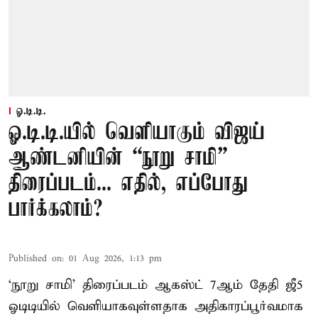
ஓ.டி.டி.
ஓ.டி.டி.யில் வெளியாகும் விஜய்
ஆண்டனியின் “நூறு சாமி”
திரைப்படம்... எதில், எப்போது
பார்க்கலாம்?
Published on
:
01 Aug 2026, 1:13 pm
‘நூறு சாமி’ திரைப்படம் ஆகஸ்ட் 7ஆம் தேதி ஜீ5
ஓடிடியில் வெளியாகவுள்ளதாக அதிகாரப்பூர்வமாக