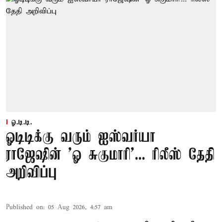
ஓ.டி.டி.
ஓடிடிக்கு வரும் ஐஸ்வர்யா
ராஜேஷின் 'ஓ சுகுமாரி'... ரிலீஸ் தேதி
அறிவிப்பு
Published on
:
05 Aug 2026, 4:57 am