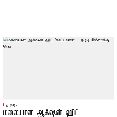
ஓ.டி.டி.
மலையாள ஆக்‌ஷன் ஹிட்