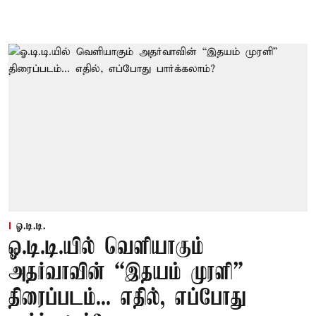
ஓ.டி.டி.
ஓ.டி.டி.யில் வெளியாகும்
அதர்வாவின் “இதயம் முரளி”
திரைப்படம்... எதில், எப்போது