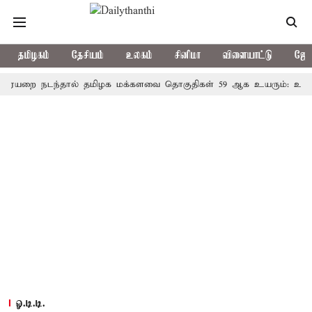
தமிழகம்
தேசியம்
உலகம்
சினிமா
விளையாட்டு
ஜோத
 நடந்தால் தமிழக மக்களவை தொகுதிகள் 59 ஆக உயரும்: உத்தேச பட
ஓ.டி.டி.