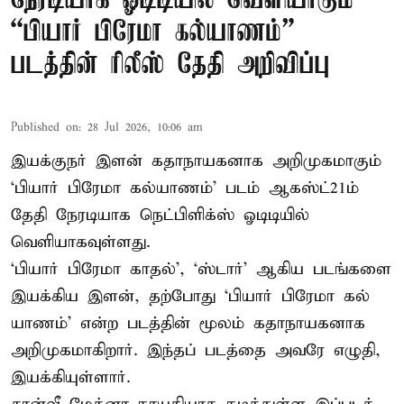
நேரடியாக ஓடிடியில் வெளியாகும்
“பியார் பிரேமா கல்யாணம்”
படத்தின் ரிலீஸ் தேதி அறிவிப்பு
Published on
:
28 Jul 2026, 10:06 am
இயக்குநர் இளன் கதாநாயகனாக அறிமுகமாகும்
‘பி​யார் பிரேமா கல்​யாணம்’ படம் ஆகஸ்ட்21ம்
தேதி நேரடியாக நெட்பிளிக்ஸ் ஓடிடியில்
வெளியாகவுள்ளது.
‘பி​யார் பிரேமா காதல்’, ‘ஸ்​டார்’ ஆகிய படங்​களை
இயக்​கிய இளன், தற்​போது ‘பி​யார் பிரேமா கல்​
யாணம்’ என்ற படத்​தின் மூலம் கதாநாயகனாக
அறி​முக​மாகிறார். இந்​தப் படத்தை அவரே எழுதி,
இயக்​கி​யுள்​ளார்.