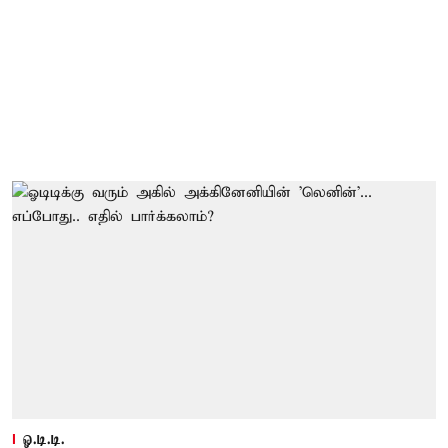
ஓ.டி.டி.