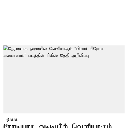
ஓ.டி.டி.