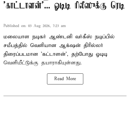
'காட்டாளன்'... ஓடிடி ரிலீஸுக்கு ரெடி
Published on
:
03 Aug 2026, 7:23 am
மலையாள நடிகர் ஆண்டனி வர்கீஸ் நடிப்பில்
சமீபத்தில் வெளியான ஆக்‌ஷன் திரில்லர்
திரைப்படமான 'கட்டாளன்', தற்போது ஓடிடி
வெளியீட்டுக்கு தயாராகியுள்ளது.
Read More