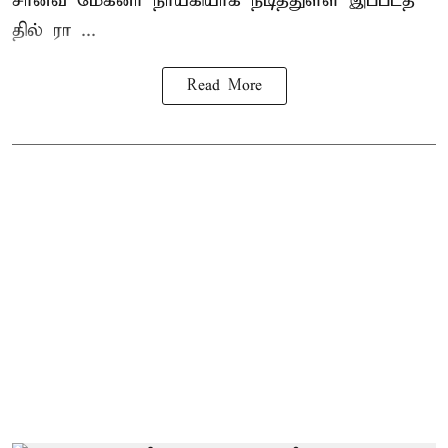
சான்வீ மேக்னா நாயகி​யாக நடித்​துள்ள இப்​படத்​
தில் ரா ...
Read More