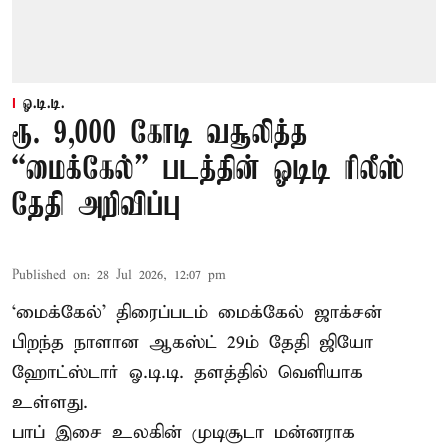
ஓ.டி.டி.
ரூ. 9,000 கோடி வசூலித்த
“மைக்கேல்” படத்தின் ஓடிடி ரிலீஸ்
தேதி அறிவிப்பு
Published on
:
28 Jul 2026, 12:07 pm
‘மைக்கேல்’ திரைப்படம் மைக்கேல் ஜாக்சன்
பிறந்த நாளான ஆகஸ்ட் 29ம் தேதி ஜியோ
ஹோட்ஸ்டார் ஓ.டி.டி. தளத்தில் வெளியாக
உள்ளது.
பாப் இசை உலகின் முடிசூடா மன்னராக