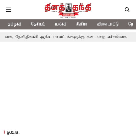
தமிழகம்
தேசியம்
உலகம்
சினிமா
விளையாட்டு
ஜோத
 தேனி,நீலகிரி ஆகிய மாவட்டங்களுக்கு கன மழை எச்சரிக்கை
புதுச
ஓ.டி.டி.