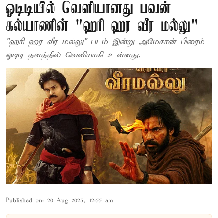
ஓடிடியில் வெளியானது பவன்
கல்யாணின் "ஹரி ஹர வீர மல்லு"
"ஹரி ஹர வீர மல்லு" படம் இன்று அமேசான் பிரைம்
ஓடிடி தளத்தில் வெளியாகி உள்ளது.
Published on
:
20 Aug 2025, 12:55 am