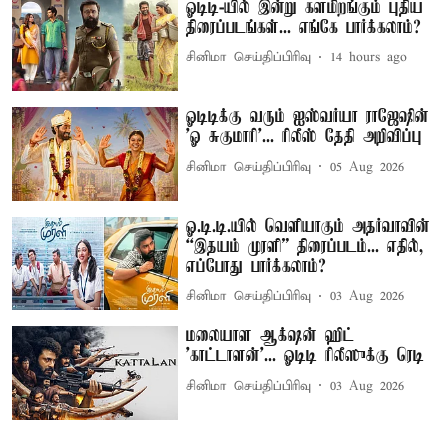
ஓடிடி-யில் இன்று களமிறங்கும் புதிய
திரைப்படங்கள்... எங்கே பார்க்கலாம்?
சினிமா செய்திப்பிரிவு
14 hours ago
ஓடிடிக்கு வரும் ஐஸ்வர்யா ராஜேஷின்
'ஓ சுகுமாரி'... ரிலீஸ் தேதி அறிவிப்பு
சினிமா செய்திப்பிரிவு
05 Aug 2026
ஓ.டி.டி.யில் வெளியாகும் அதர்வாவின்
“இதயம் முரளி” திரைப்படம்... எதில்,
எப்போது பார்க்கலாம்?
சினிமா செய்திப்பிரிவு
03 Aug 2026
மலையாள ஆக்‌ஷன் ஹிட்
'காட்டாளன்'... ஓடிடி ரிலீஸுக்கு ரெடி
சினிமா செய்திப்பிரிவு
03 Aug 2026