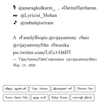
🎙️
@anuragkulkarni_
,
#DariniHariharan
✒️
@Lyricist_Mohan
🎵
@imbalajisriram
A
#FamilyBiopic
.
@vijayantony
#Sasi
@vijayantonyfilm
#Swasika
pic.twitter.com/LtEc3AI6HY
— VijayAntonyFilmCorporation (@vijayantonyfilm)
May 15, 2026
விஜய் ஆண்டனி
Vijay Antony
இயக்குனர் சசி
Director Sasi
Nooru Saami Film
நூறு சாமி
Balaji Sriram
பாலாஜி ஸ்ரீராம்