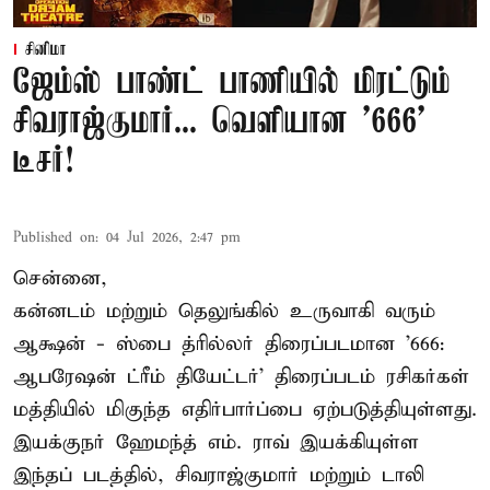
சினிமா
ஜேம்ஸ் பாண்ட் பாணியில் மிரட்டும்
சிவராஜ்குமார்... வெளியான '666'
டீசர்!
Published on
:
04 Jul 2026, 2:47 pm
சென்னை,
கன்னடம் மற்றும் தெலுங்கில் உருவாகி வரும்
ஆக்ஷன் - ஸ்பை த்ரில்லர் திரைப்படமான '666:
ஆபரேஷன் ட்ரீம் தியேட்டர்' திரைப்படம் ரசிகர்கள்
மத்தியில் மிகுந்த எதிர்பார்ப்பை ஏற்படுத்தியுள்ளது.
இயக்குநர் ஹேமந்த் எம். ராவ் இயக்கியுள்ள
இந்தப் படத்தில், சிவராஜ்குமார் மற்றும் டாலி