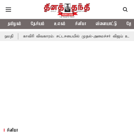
தமிழகம்
தேசியம்
உலகம்
சினிமா
விளையாட்டு
ஜோத
ாவிரி விவகாரம்: சட்டசபையில் முதல்-அமைச்சர் விஜய் உரை
காவிரி 
சினிமா