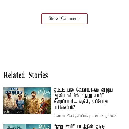
Show Comments
Related Stories
ஓ.டி.டி.யில் வெளியாகும் விஜய்
ஆண்டனியின் “நூறு சாமி”
திரைப்படம்... எதில், எப்போது
பார்க்கலாம்?
சினிமா செய்திப்பிரிவு
01 Aug 2026
“நூறு சாமி” படத்தின் ஓடிடி