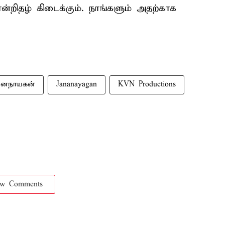
்றிதழ் கிடைக்கும். நாங்களும் அதற்காக
னநாயகன்
Jananayagan
KVN Productions
ow Comments