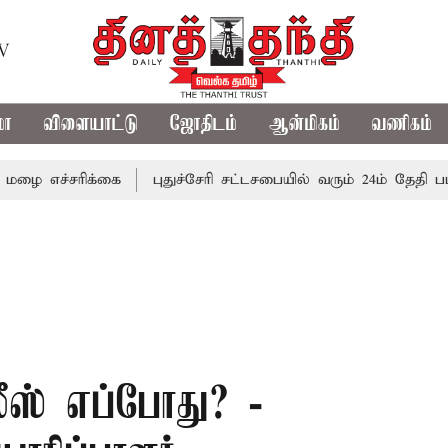
TV
மா
விளையாட்டு
ஜோதிடம்
ஆன்மிகம்
வணிகம்
ரிக்கை
புதுச்சேரி சட்டசபையில் வரும் 24ம் தேதி பட்ஜெட் தா
ீஸ் எப்போது? -