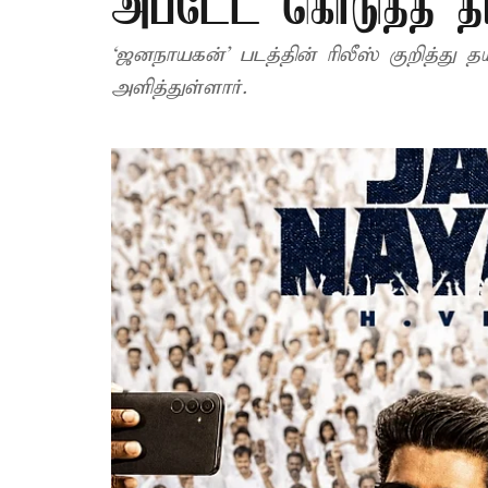
அப்டேட் கொடுத்த தய
‘ஜனநாயகன்’ படத்தின் ரிலீஸ் குறித்து 
அளித்துள்ளார்.