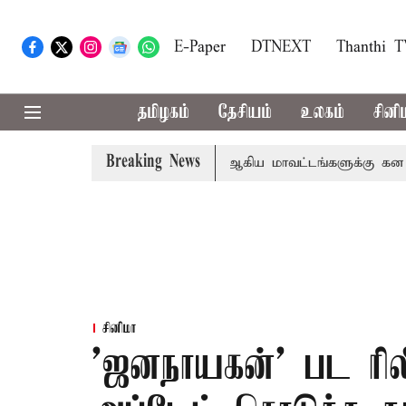
E-Paper
DTNEXT
Thanthi 
தமிழகம்
தேசியம்
உலகம்
சினி
Breaking News
கோவை, தேனி,நீலகிரி ஆகிய மாவட்டங்களுக்கு கன மழை எச்ச
சினிமா
'ஜனநாயகன்' பட ரில