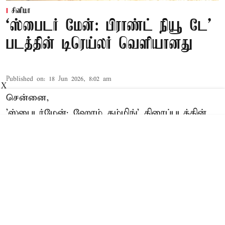
சினிமா
‘ஸ்பைடர் மேன்: பிராண்ட் நியூ டே’
படத்தின் டிரெய்லர் வெளியானது
Published on
:
18 Jun 2026, 8:02 am
X
சென்னை,
'ஸ்பைடர்மேன்: ஹோம் கம்மிங்' திரைப்படத்தின்
மூலம் டாம் ஹாலண்ட் கதாநாயகனாக
அறிமுகமானார். அதைத் தொடர்ந்து
'ஸ்பைடர்மேன்: பார் ப்ரம் ஹோம்' மற்றும்
'ஸ்பைடர்மேன்: நோ வே ஹோம்' ஆகிய
திரைப்படங்கள் வெளியாகி உலகம் முழுவதும்
ரசிகர்களிடையே மிகப்பெரிய வரவேற்பைப்
பெற்றன. இந்த மூன்று திரைப்படங்களையும் ஜான்