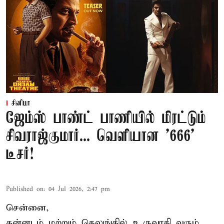
சினிமா
ஜேம்ஸ் பாண்ட் பாணியில் மிரட்டும்
சிவராஜ்குமார்... வெளியான '666'
டீசர்!
Published on
:
04 Jul 2026, 2:47 pm
சென்னை,
கன்னடம் மற்றும் தெலுங்கில் உருவாகி வரும்