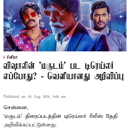
சினிமா
விஷாலின் 'மகுடம்' பட டிரெய்லர்
எப்போது? - வெளியானது அறிவிப்பு
Published on
:
05 Aug 2026, 9:00 am
சென்னை,
‘
மகுடம்
’ திரைப்படத்தின் டிரெய்லர் ரிலீஸ் தேதி
அறிவிக்கப்பட்டுள்ளது.