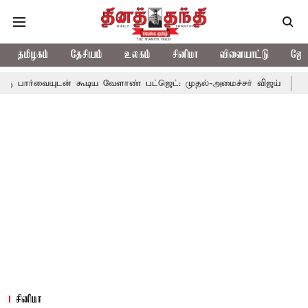
தமிழகம்
தேசியம்
உலகம்
சினிமா
விளையாட்டு
ஜோத
வையுடன் கூடிய வேளாண் பட்ஜெட்: முதல்-அமைச்சர் விஜய்
தமிழக அ
சினிமா