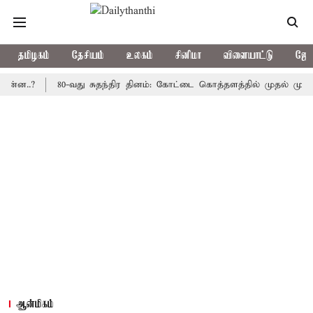
தமிழகம்
தேசியம்
உலகம்
சினிமா
விளையாட்டு
ஜோத
?
80-வது சுதந்திர தினம்: கோட்டை கொத்தளத்தில் முதல் முறையாக தே
ஆன்மிகம்