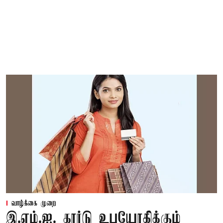
வாழ்க்கை முறை
இ.எம்.ஐ. கார்டு உபயோகிக்கும்