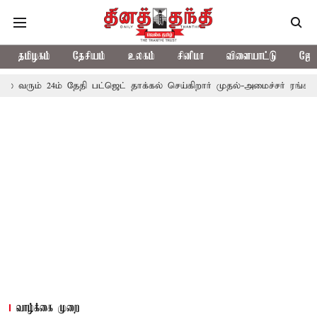
தமிழகம்
தேசியம்
உலகம்
சினிமா
விளையாட்டு
ஜோத
24ம் தேதி பட்ஜெட் தாக்கல் செய்கிறார் முதல்-அமைச்சர் ரங்கசாமி
எதி
வாழ்க்கை முறை