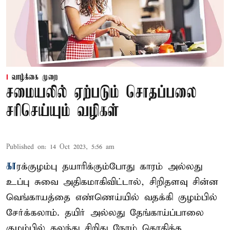
வாழ்க்கை முறை
சமையலில் ஏற்படும் சொதப்பலை
சரிசெய்யும் வழிகள்
Published on
:
14 Oct 2023, 5:56 am
கா
ரக்குழம்பு தயாரிக்கும்போது காரம் அல்லது
உப்பு சுவை அதிகமாகிவிட்டால், சிறிதளவு சின்ன
வெங்காயத்தை எண்ணெய்யில் வதக்கி குழம்பில்
சேர்க்கலாம். தயிர் அல்லது தேங்காய்ப்பாலை
குழம்பில் கலந்து சிறிது நேரம் கொதிக்க