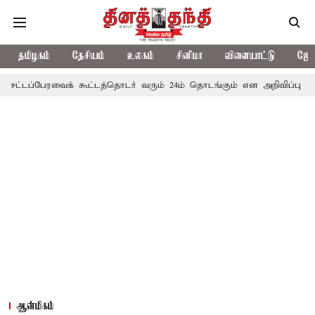
தமிழகம்
தேசியம்
உலகம்
சினிமா
விளையாட்டு
ஜோத
ேரவைக் கூட்டத்தொடர் வரும் 24ம் தொடங்கும் என அறிவிப்பு
பழனிகோவி
ஆன்மிகம்