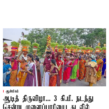
ஆன்மிகம்
ஆடித் திருவிழா... 3 கி.மீ. நடந்து
சென்று முளைப்பாரியை கடலில்