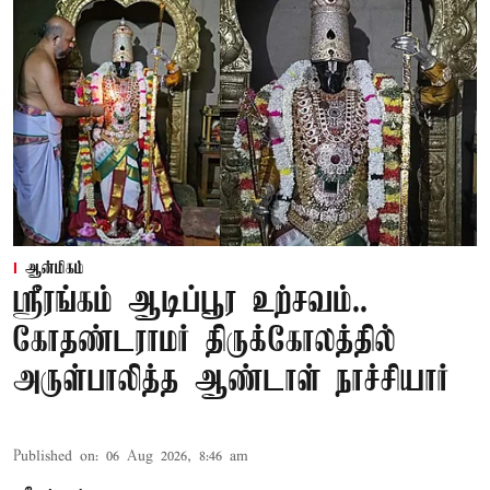
ஆன்மிகம்
ஸ்ரீரங்கம் ஆடிப்பூர உற்சவம்..
கோதண்டராமர் திருக்கோலத்தில்
அருள்பாலித்த ஆண்டாள் நாச்சியார்
Published on
:
06 Aug 2026, 8:46 am