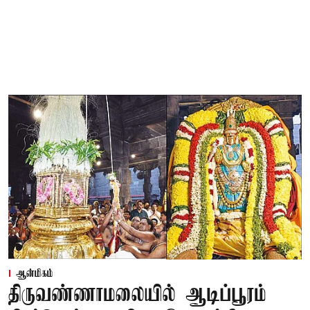
ஆன்மிகம்
திருவண்ணாமலையில் ஆடிப்பூரம்