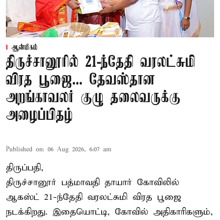
ஆன்மிகம்
திருச்சானூரில் 21-ந்தேதி வரலட்சுமி
விரத பூஜை... தேவஸ்தான
அறங்காவலர் குழு தலைவருக்கு
அழைப்பிதழ்
Published on
:
06 Aug 2026, 6:07 am
திருப்பதி,
திருச்சானூர் பத்மாவதி தாயார் கோவிலில்
ஆகஸ்ட் 21-ந்தேதி வரலட்சுமி விரத பூஜை
நடக்கிறது. இதையொட்டி, கோவில் அதிகாரிகளும்,