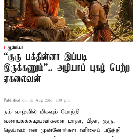
ஆன்மிகம்
“குரு பக்தின்னா இப்படி
இருக்கணும்”.. அழியாப் புகழ் பெற்ற
ஏகலைவன்
Published on
:
05 Aug 2026, 3:39 pm
நம் வாழ்வில் மிகவும் போற்றி
வணங்கக்கூடியவர்களை மாதா, பிதா, குரு,
தெய்வம் என முன்னோர்கள் வரிசைப் படுத்தி