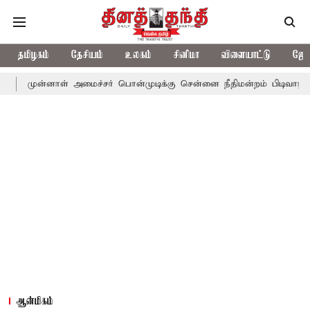
தமிழகம்
தேசியம்
உலகம்
சினிமா
விளையாட்டு
ஜோத
ாள் அமைச்சர் பொன்முடிக்கு சென்னை நீதிமன்றம் பிடிவாராண்ட்
தொ
ஆன்மிகம்