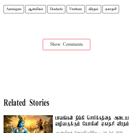
Aanmigam
ஆன்மிகம்
Ekadashi
Viratham
விரதம்
ஏகாதசி
Show Comments
Related Stories
பாவங்கள் நீங்கி சொர்க்கத்தை அடைய
வழிவகுக்கும் யோகினி ஏகாதசி விரதம்
ஆன்மிகச் செய்திப்பிரிவு
10 Jul 2026