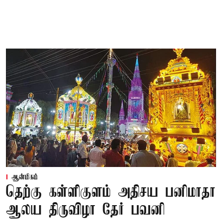
ஆன்மிகம்
தெற்கு கள்ளிகுளம் அதிசய பனிமாதா
ஆலய திருவிழா தேர் பவனி