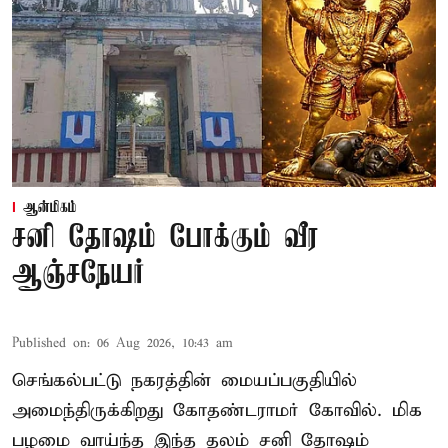
ஆன்மிகம்
சனி தோஷம் போக்கும் வீர
ஆஞ்சநேயர்
Published on
:
06 Aug 2026, 10:43 am
செங்கல்பட்டு நகரத்தின் மையப்பகுதியில்
அமைந்திருக்கிறது கோதண்டராமர் கோவில். மிக
பழமை வாய்ந்த இந்த தலம் சனி தோஷம்