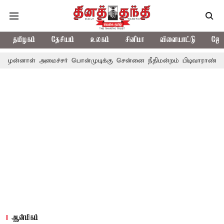
தமிழகம்
தேசியம்
உலகம்
சினிமா
விளையாட்டு
ஜோத
மைச்சர் பொன்முடிக்கு சென்னை நீதிமன்றம் பிடிவாராண்ட்
தொலைநோக
ஆன்மிகம்