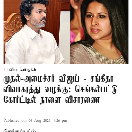
சினிமா செய்திகள்
முதல்-அமைச்சர் விஜய் - சங்கீதா
விவாகரத்து வழக்கு: செங்கல்பட்டு
கோர்ட்டில் நாளை விசாரணை
Published on
:
06 Aug 2026, 4:26 pm
செங்கல்பட்டு,