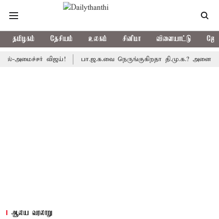
தமிழகம்
தேசியம்
உலகம்
சினிமா
விளையாட்டு
ஜோத
ைச்சர் விஜய்!
பா.ஜ.க.வை நெருங்குகிறதா தி.மு.க.? அனைத்துக்கட்சி
ஆலய வரலாறு