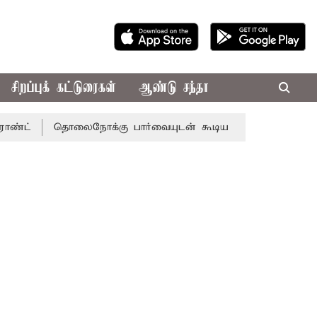
சிறப்புக் கட்டுரைகள்
ஆண்டு சந்தா
தொலைநோக்கு பார்வையுடன் கூடிய வேளாண் பட்ஜெட்: முதல்