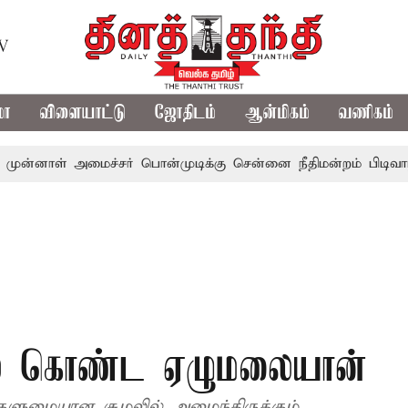
TV
மா
விளையாட்டு
ஜோதிடம்
ஆன்மிகம்
வணிகம்
ாள் அமைச்சர் பொன்முடிக்கு சென்னை நீதிமன்றம் பிடிவாராண்ட்
ில் கொண்ட ஏழுமலையான்
ளுமையான சூழலில் அமைந்திருக்கும்