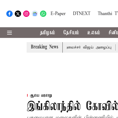
E-Paper
DTNEXT
Thanthi 
தமிழகம்
தேசியம்
உலகம்
சினி
Breaking News
க்கள் கூட்டத்துக்கு முதல்-அமைச்சர் விஜய் அழைப்பு
முன்ன
ஆலய வரலாறு
இங்கிலாந்தில் கோவ
பசுமையான மலைகளின் பின்னணியில் கு