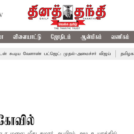
TV
மா
விளையாட்டு
ஜோதிடம்
ஆன்மிகம்
வணிகம்
ிய வேளாண் பட்ஜெட்: முதல்-அமைச்சர் விஜய்
தமிழக அரசிய
 கோவில்
மலை மீது சுமார் ஆயிரம் அடி உயரத்தில்