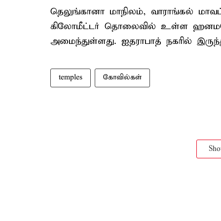
தெலுங்கானா மாநிலம், வாராங்கல் மாவட
கிலோமீட்டர் தொலைவில் உள்ள ஹனமக
அமைந்துள்ளது. ஐதராபாத் நகரில் இருந
temples
கோவில்கள்
Sh