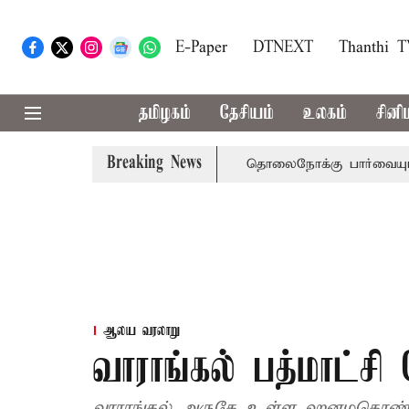
E-Paper
DTNEXT
Thanthi 
தமிழகம்
தேசியம்
உலகம்
சினி
Breaking News
ை நீதிமன்றம் பிடிவாராண்ட்
தொலைநோக்கு பார்வையுடன் கூட
ஆலய வரலாறு
வாராங்கல் பத்மாட்சி
வாராங்கல் அருகே உள்ள ஹனமகொண்டா 