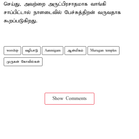
செய்து, அவற்றை அருட்பிரசாதமாக வாங்கி
சாப்பிட்டால் நாளடைவில் பேச்சுத்திறன் வருவதாக
கூறப்படுகிறது.
worship
வழிபாடு
Aanmigam
ஆன்மிகம்
Murugan temples
முருகன் கோவில்கள்
Show Comments