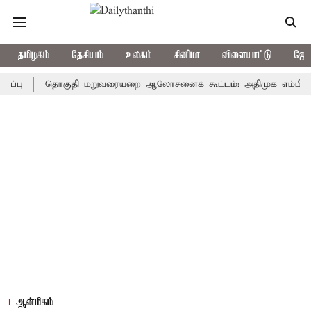
தமிழகம்
தேசியம்
உலகம்
சினிமா
விளையாட்டு
ஜோத
தொகுதி மறுவரையறை ஆலோசனைக் கூட்டம்: அதிமுக எம்பிக்கள் புறக
ஆன்மிகம்