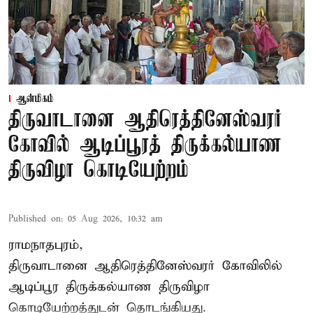
ஆன்மிகம்
திருவாடானை ஆதிரெத்தினேஸ்வரர்
கோவில் ஆடிப்பூரத் திருக்கல்யாண
திருவிழா கொடியேற்றம்
Published on
:
05 Aug 2026, 10:32 am
ராமநாதபுரம்,
திருவாடானை ஆதிரெத்தினேஸ்வரர் கோவிலில்
ஆடிப்பூர திருக்கல்யாண திருவிழா
கொடியேற்றத்துடன் தொடங்கியது.