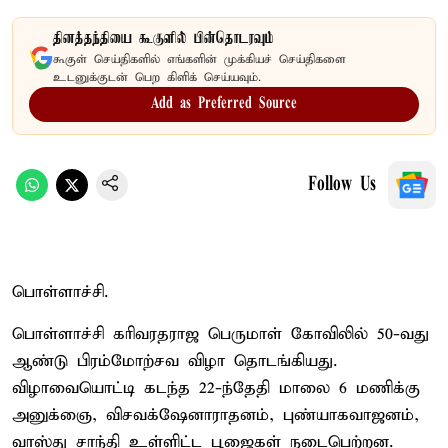
தினத்தந்தியை கூகுளில் பின்தொடரவும்
கூகுள் செய்திகளில் எங்களின் முக்கியச் செய்திகளை
உடனுக்குடன் பெற கிளிக் செய்யவும்.
Add as Preferred Source
Follow Us
பொள்ளாச்சி.
பொள்ளாச்சி கரிவரதராஜ பெருமாள் கோவிலில் 50-வது
ஆண்டு பிரம்மோற்சவ விழா தொடங்கியது.
விழாவையொட்டி கடந்த 22-ந்தேதி மாலை 6 மணிக்கு
அனுக்ஞை, விசவக்‌ஷேனாராதனம், புண்யாகவாஜனம்,
வாஸ்து சாந்தி உள்ளிட்ட பூஜைகள் நடைபெற்றன.