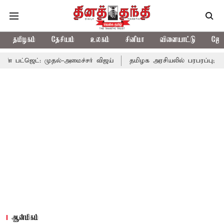
தமிழகம்
தேசியம்
உலகம்
சினிமா
விளையாட்டு
ஜோத
ுதல்-அமைச்சர் விஜய்
தமிழக அரசியலில் பரபரப்பு; அமைச்சர் ஆனந்
ஆன்மிகம்