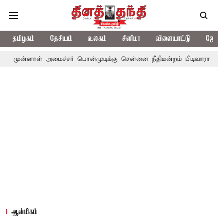
தமிழகம்
தேசியம்
உலகம்
சினிமா
விளையாட்டு
ஜோத
ள் அமைச்சர் பொன்முடிக்கு சென்னை நீதிமன்றம் பிடிவாராண்ட்
தொலை
ஆன்மிகம்