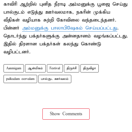
காவிரி ஆற்றில் புனித நீராடி அம்மனுக்கு பூஜை செய்து
பால்குடம் எடுத்து ஊர்வலமாக, நகரின் முக்கிய
வீதிகள் வழியாக சுற்றி கோவிலை வந்தடைந்தனர்.
பின்னர்
அம்மனுக்கு பாலாபிஷேகம் செய்யப்பட்டது
.
தொடர்ந்து பக்தர்களுக்கு அன்னதானம் வழங்கப்பட்டது.
இதில் திரளான பக்தர்கள் கலந்து கொண்டு
வழிபட்டனர்.
Aanmigam
ஆன்மிகம்
Festival
திருச்சி
திருவிழா
palkudam oorvalam
பால்குட ஊர்வலம்
Show Comments