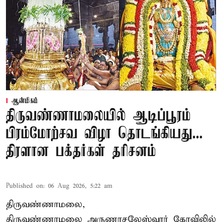
ஆன்மிகம்
திருவண்ணாமலையில் ஆடிப்பூரம்
பிரம்மோற்சவ விழா தொடங்கியது...
திரளான பக்தர்கள் தரிசனம்
Published on
:
06 Aug 2026, 5:22 am
திருவண்ணாமலை,
திருவண்ணாமலை அருணாசலேஸ்வரர் கோவிலில்