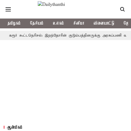
தமிழகம்
தேசியம்
உலகம்
சினிமா
விளையாட்டு
ஜோத
ூர் கூட்டநெரிசல்: இறந்தோரின் குடும்பத்தினருக்கு அரசுப்பணி வழக்கு; வரு
ஆன்மிகம்