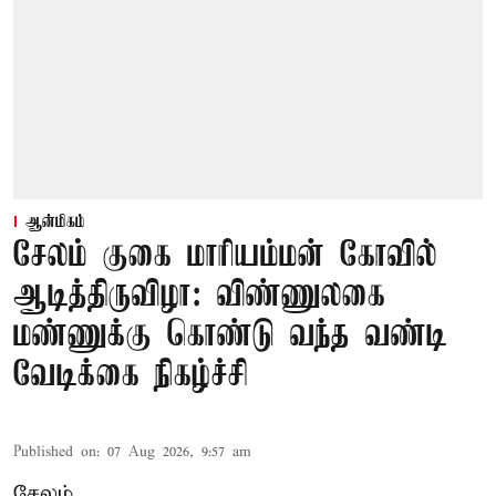
ஆன்மிகம்
சேலம் குகை மாரியம்மன் கோவில்
ஆடித்திருவிழா: விண்ணுலகை
மண்ணுக்கு கொண்டு வந்த வண்டி
வேடிக்கை நிகழ்ச்சி
Published on
:
07 Aug 2026, 9:57 am
சேலம்,