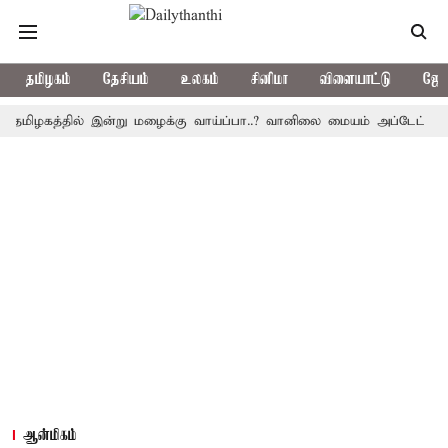
தமிழகம்
தேசியம்
உலகம்
சினிமா
விளையாட்டு
ஜோத
கத்தில் இன்று மழைக்கு வாய்ப்பா..? வானிலை மையம் அப்டேட்
தொழில
ஆன்மிகம்