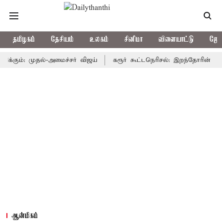
தமிழகம்
தேசியம்
உலகம்
சினிமா
விளையாட்டு
ஜோத
்: முதல்-அமைச்சர் விஜய்
கரூர் கூட்டநெரிசல்: இறந்தோரின் குடும்பத்
ஆன்மிகம்