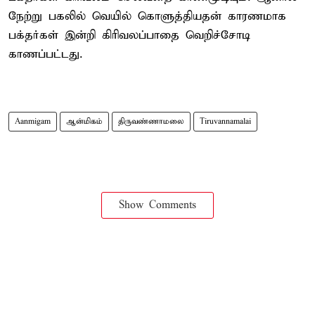
நேற்று பகலில் வெயில் கொளுத்தியதன் காரணமாக
பக்தர்கள் இன்றி கிரிவலப்பாதை வெறிச்சோடி
காணப்பட்டது.
Aanmigam
ஆன்மிகம்
திருவண்ணாமலை
Tiruvannamalai
Show Comments