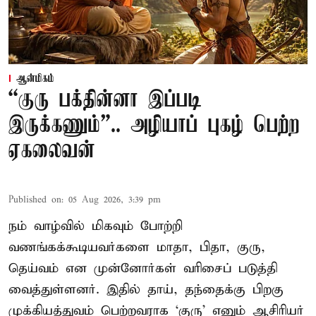
ஆன்மிகம்
“குரு பக்தின்னா இப்படி
இருக்கணும்”.. அழியாப் புகழ் பெற்ற
ஏகலைவன்
Published on
:
05 Aug 2026, 3:39 pm
நம் வாழ்வில் மிகவும் போற்றி
வணங்கக்கூடியவர்களை மாதா, பிதா, குரு,
தெய்வம் என முன்னோர்கள் வரிசைப் படுத்தி
வைத்துள்ளனர். இதில் தாய், தந்தைக்கு பிறகு
முக்கியத்துவம் பெற்றவராக ‘குரு’ எனும் ஆசிரியர்