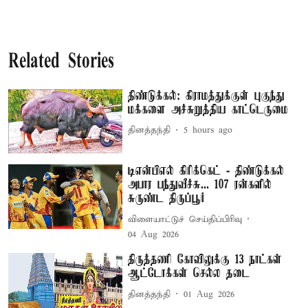
Related Stories
திண்டுக்கல்: கிராமத்துக்குள் புகுந்து
மக்களை அச்சுறுத்திய காட்டெருமை
தினத்தந்தி
5 hours ago
டிஎன்பிஎல் கிரிக்கெட் - திண்டுக்கல்
அபார பந்துவீச்சு... 107 ரன்களில்
சுருண்ட திருப்பூர்
விளையாட்டுச் செய்திப்பிரிவு
04 Aug 2026
திருத்தணி கோவிலுக்கு 13 நாட்கள்
ஆட்டோக்கள் செல்ல தடை
தினத்தந்தி
01 Aug 2026