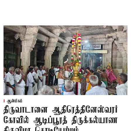
ஆன்மிகம்
திருவாடானை ஆதிரெத்தினேஸ்வரர்
கோவில் ஆடிப்பூரத் திருக்கல்யாண