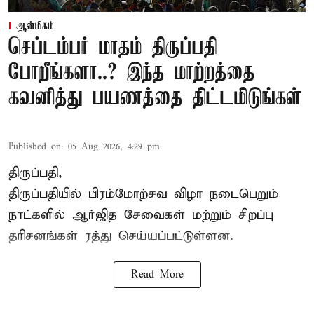
ஆன்மிகம்
செப்டம்பர் மாதம் திருப்பதி
போறீங்களா..? இந்த மாற்றத்தை
கவனித்து பயணத்தை திட்டமிடுங்கள்
Published on
:
05 Aug 2026, 4:29 pm
திருப்பதி,
திருப்பதியில் பிரம்மோற்சவ விழா நடைபெறும்
நாட்களில் ஆர்ஜித சேவைகள் மற்றும் சிறப்பு
தரிசனங்கள் ரத்து செய்யப்பட்டுள்ளன.
Read More