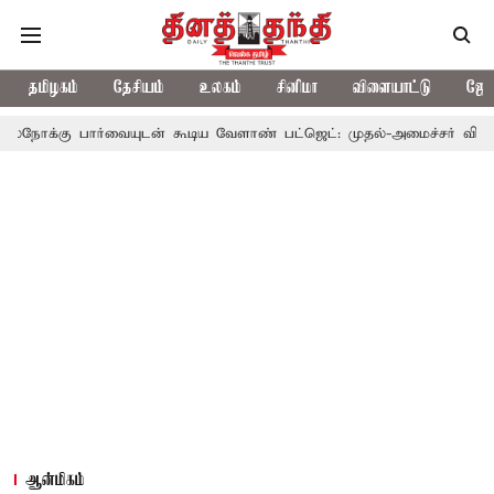
தமிழகம்
தேசியம்
உலகம்
சினிமா
விளையாட்டு
ஜோத
வையுடன் கூடிய வேளாண் பட்ஜெட்: முதல்-அமைச்சர் விஜய்
தமிழக 
ஆன்மிகம்