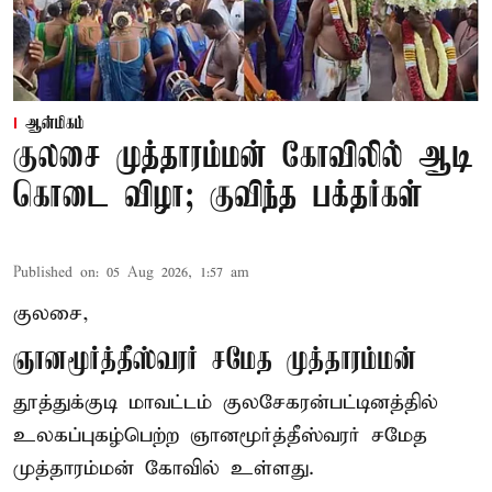
ஆன்மிகம்
குலசை முத்தாரம்மன் கோவிலில் ஆடி
கொடை விழா; குவிந்த பக்தர்கள்
Published on
:
05 Aug 2026, 1:57 am
குலசை,
ஞானமூர்த்தீஸ்வரர் சமேத முத்தாரம்மன்
தூத்துக்குடி மாவட்டம் குலசேகரன்பட்டினத்தில்
உலகப்புகழ்பெற்ற ஞானமூர்த்தீஸ்வரர் சமேத
முத்தாரம்மன்
கோவில் உள்ளது.