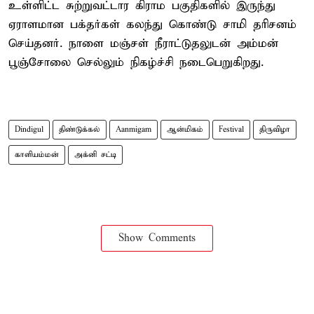
உள்ளிட்ட சுற்றுவட்டார கிராம பகுதிகளில் இருந்து
ஏராளமான பக்தர்கள் கலந்து கொண்டு சாமி தரிசனம்
செய்தனர். நாளை மஞ்சள் நீராட்டுதலுடன் அம்மன்
பூஞ்சோலை செல்லும் நிகழ்ச்சி நடைபெறுகிறது.
Dindigul
திண்டுக்கல்
Aanmigam
ஆன்மிகம்
Festival
திருவிழா
காளியம்மன்
அக்னி சட்டி
Show Comments