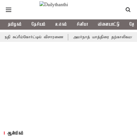
தமிழகம்
தேசியம்
உலகம்
சினிமா
விளையாட்டு
ஜோத
ுப்ரீம்கோர்ட்டில் விசாரணை
அமர்நாத் யாத்திரை தற்காலிகமாக நிறுத்த
ஆன்மிகம்