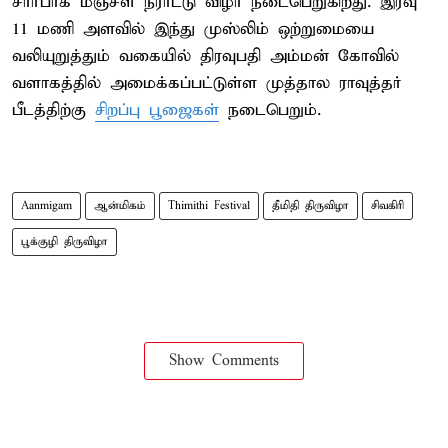
சார்பாக மஞ்சள் நீராட்டு விழா நடைபெறுகிறது. இரவு
11 மணி அளவில் இந்து முஸ்லிம் ஒற்றுமையை
வலியுறுத்தும் வகையில் திரவுபதி அம்மன் கோவில்
வளாகத்தில் அமைக்கப்பட்டுள்ள முத்தால ராவுத்தர்
பீடத்திற்கு
சிறப்பு பூஜைகள்
நடைபெறும்.
Aanmigam
ஆன்மிகம்
Thimithi Festival
தீமிதி திருவிழா
சிவகிரி
பூக்குழி திருவிழா
Show Comments