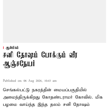
ஆன்மிகம்
சனி தோஷம் போக்கும் வீர
ஆஞ்சநேயர்
Published on
:
06 Aug 2026, 10:43 am
செங்கல்பட்டு நகரத்தின் மையப்பகுதியில்
அமைந்திருக்கிறது கோதண்டராமர் கோவில். மிக
பழமை வாய்ந்த இந்த தலம் சனி தோஷம்