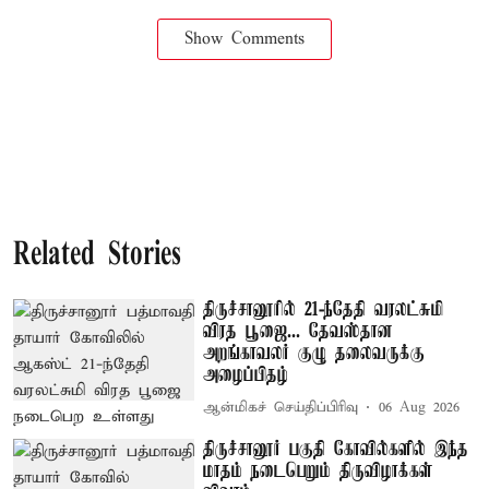
Show Comments
Related Stories
திருச்சானூரில் 21-ந்தேதி வரலட்சுமி
விரத பூஜை... தேவஸ்தான
அறங்காவலர் குழு தலைவருக்கு
அழைப்பிதழ்
ஆன்மிகச் செய்திப்பிரிவு
06 Aug 2026
திருச்சானூர் பகுதி கோவில்களில் இந்த
மாதம் நடைபெறும் திருவிழாக்கள்