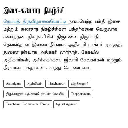
இசை-கலாசார நிகழ்ச்சி
தெப்பத் திருவிழாவையொட்டி
நடைபெற்ற பக்தி இசை
மற்றும் கலாசார நிகழ்ச்சிகள் பக்தர்களை வெகுவாக
கவர்ந்தன. நிகழ்ச்சியில் திருமலை திருப்பதி
தேவஸ்தான இணை நிர்வாக அதிகாரி டாக்டர் ஏ.ஷரத்,
துணை நிர்வாக அதிகாரி ஹரிநாத், கோவில்
அதிகாரிகள், அர்ச்சகர்கள், ஸ்ரீவாரி சேவகர்கள் மற்றும்
திரளான பக்தர்கள் கலந்து கொண்டனர்.
Aanmigam
ஆன்மிகம்
Tiruchanoor
திருச்சானூர்
திருச்சானூர் பத்மாவதி தாயார் கோவில்
Theppotsavam
Tiruchanur Padmavathi Temple
தெப்போற்சவம்