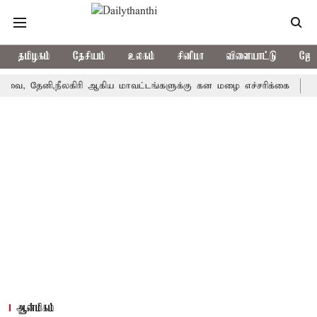
தமிழகம்
தேசியம்
உலகம்
சினிமா
விளையாட்டு
ஜோத
 தேனி,நீலகிரி ஆகிய மாவட்டங்களுக்கு கன மழை எச்சரிக்கை
புதுச
ஆன்மிகம்