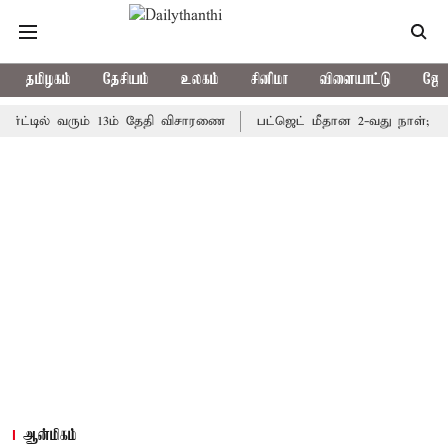
தமிழகம்
தேசியம்
உலகம்
சினிமா
விளையாட்டு
ஜோத
டில் வரும் 13ம் தேதி விசாரணை
பட்ஜெட் மீதான 2-வது நாள்; தமிழக ச
ஆன்மிகம்