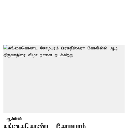
ஆன்மிகம்
கங்கைகொண்ட சோழபுரம்